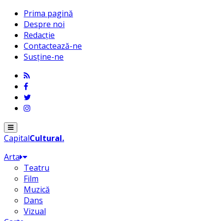
Prima pagină
Despre noi
Redacție
Contactează-ne
Susține-ne
Menu
Capital
Cultural
.
Arta
Teatru
Film
Muzică
Dans
Vizual