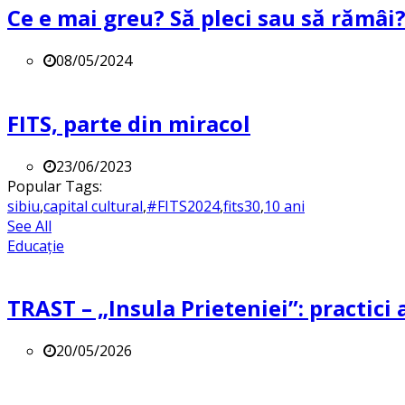
Ce e mai greu? Să pleci sau să rămâi
08/05/2024
FITS, parte din miracol
23/06/2023
Popular Tags:
sibiu
,
capital cultural
,
#FITS2024
,
fits30
,
10 ani
See All
Educație
TRAST – „Insula Prieteniei”: practici a
20/05/2026