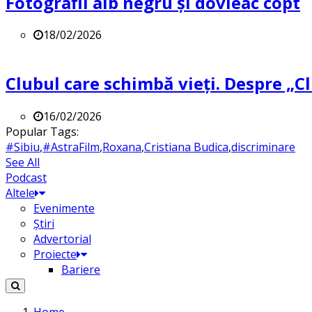
Fotografii alb negru și dovleac copt
18/02/2026
Clubul care schimbă vieți. Despre „Cl
16/02/2026
Popular Tags:
#Sibiu
,
#AstraFilm
,
Roxana
,
Cristiana Budica
,
discriminare
See All
Podcast
Altele
Evenimente
Știri
Advertorial
Proiecte
Bariere