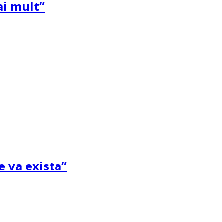
ai mult”
e va exista”