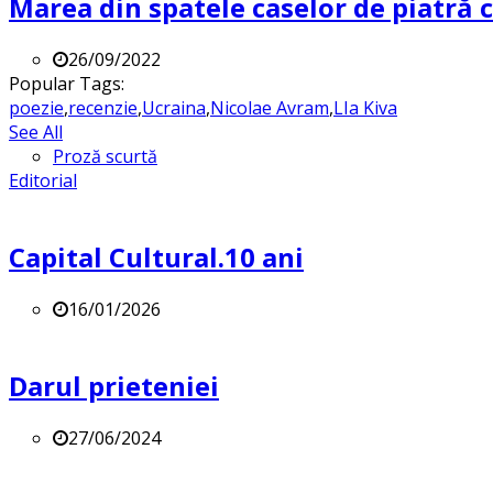
Marea din spatele caselor de piatră
26/09/2022
Popular Tags:
poezie
,
recenzie
,
Ucraina
,
Nicolae Avram
,
LIa Kiva
See All
Proză scurtă
Editorial
Capital Cultural.10 ani
16/01/2026
Darul prieteniei
27/06/2024