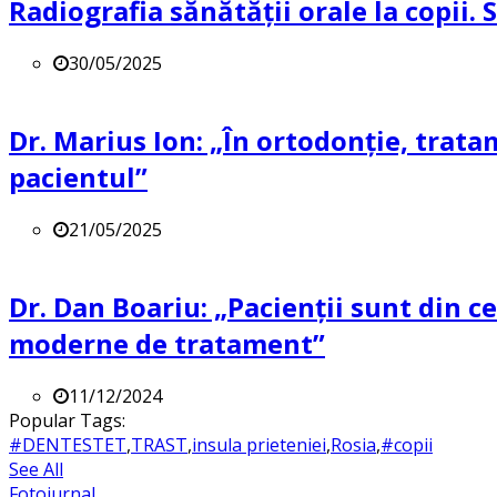
Radiografia sănătății orale la copii.
30/05/2025
Dr. Marius Ion: „În ortodonție, trat
pacientul”
21/05/2025
Dr. Dan Boariu: „Pacienții sunt din ce
moderne de tratament”
11/12/2024
Popular Tags:
#DENTESTET
,
TRAST
,
insula prieteniei
,
Rosia
,
#copii
See All
Fotojurnal