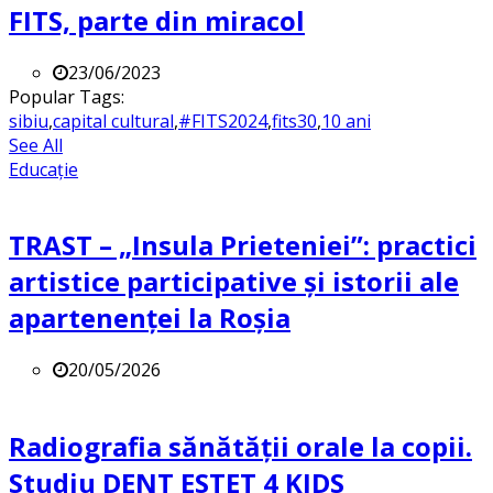
FITS, parte din miracol
23/06/2023
Popular Tags:
sibiu
,
capital cultural
,
#FITS2024
,
fits30
,
10 ani
See All
Educație
TRAST – „Insula Prieteniei”: practici
artistice participative și istorii ale
apartenenței la Roșia
20/05/2026
Radiografia sănătății orale la copii.
Studiu DENT ESTET 4 KIDS