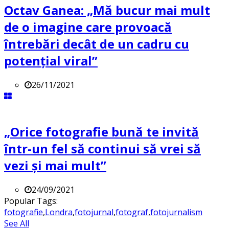
Octav Ganea: „Mă bucur mai mult
de o imagine care provoacă
întrebări decât de un cadru cu
potenţial viral”
26/11/2021
„Orice fotografie bună te invită
într-un fel să continui să vrei să
vezi și mai mult”
24/09/2021
Popular Tags:
fotografie
,
Londra
,
fotojurnal
,
fotograf
,
fotojurnalism
See All