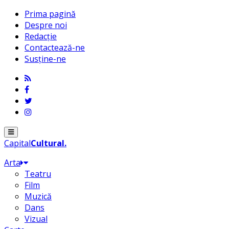
Prima pagină
Despre noi
Redacție
Contactează-ne
Susține-ne
Menu
Capital
Cultural
.
Arta
Teatru
Film
Muzică
Dans
Vizual