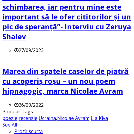
schimbarea, iar pentru mine este
important să le ofer cititorilor și un
pic de speranță”- Interviu cu Zeruya
Shalev
27/09/2023
Marea din spatele caselor de piatră
cu acoperiș roșu – un nou poem
hipnagogic, marca Nicolae Avram
26/09/2022
Popular Tags:
poezie
,
recenzie
,
Ucraina
,
Nicolae Avram
,
LIa Kiva
See All
Proză scurtă