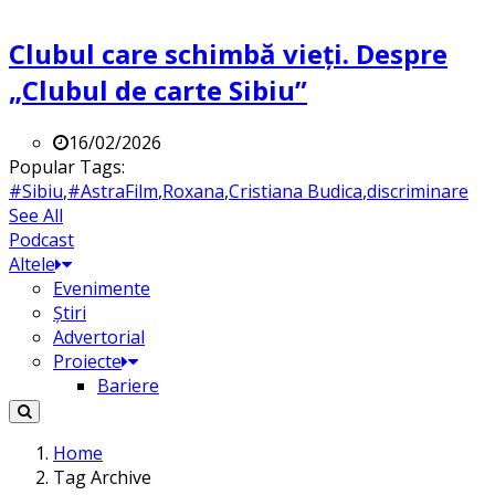
Clubul care schimbă vieți. Despre
„Clubul de carte Sibiu”
16/02/2026
Popular Tags:
#Sibiu
,
#AstraFilm
,
Roxana
,
Cristiana Budica
,
discriminare
See All
Podcast
Altele
Evenimente
Știri
Advertorial
Proiecte
Bariere
Home
Tag Archive