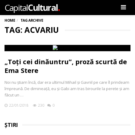
.
Capital
Cultural
Men
HOME
TAG ARCHIVE
TAG: ACVARIU
„Toți cei dinăuntru”, proză scurtă de
Ema Stere
Noi nu știam încă, dar era ultimul Mihail și Gavriil pe care îl prindeam
împreună. De dimineață, eu și Gabi am tras birourile la perete și am
făcut un …
22/01/2018
230
0
ȘTIRI