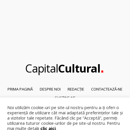
.
Capital
Cultural
PRIMA PAGINĂ
DESPRE NOI
REDACȚIE
CONTACTEAZĂ-NE
SUSȚINE-NE
Noi utilizăm cookie-uri pe site-ul nostru pentru a-ți oferi o
© 2026
Capital Cultural
.
experiență de utilizare cât mai adaptată preferințelor tale și
Reproducerea integrală sau parțială a textelor sau a ilustrațiilor din orice
a vizitelor tale repetate. Făcând clic pe “Acceptă”, permiți
pagină a site-ului este posibilă numai cu acordul prealabil scris al Capital
utilizarea tuturor cookie-urilor de pe site-ul nostru. Pentru
Cultural.
mai multe detalii
clic aici
.