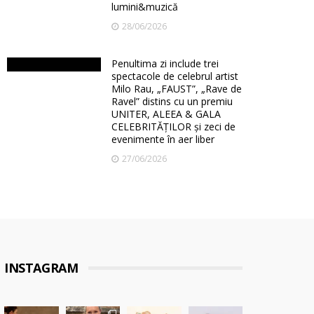
lumini&muzică
28/06/2026
Penultima zi include trei
spectacole de celebrul artist
Milo Rau, „FAUST”, „Rave de
Ravel” distins cu un premiu
UNITER, ALEEA & GALA
CELEBRITĂȚILOR și zeci de
evenimente în aer liber
27/06/2026
INSTAGRAM