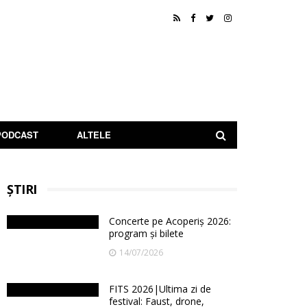
PODCAST
ALTELE
ȘTIRI
Concerte pe Acoperiș 2026:
program și bilete
14/07/2026
FITS 2026|Ultima zi de
festival: Faust, drone,