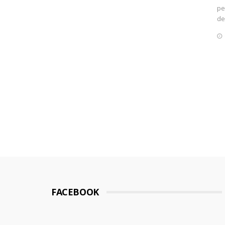
pe
de
FACEBOOK