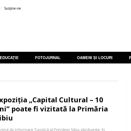
Susține-ne
EDUCAȚIE
FOTOJURNAL
OAMENI ȘI LOCURI
xpoziția „Capital Cultural – 10
ni” poate fi vizitată la Primăria
ibiu
ntrul de Informare Turistică al Primăriei Sibiu găzduiește, în