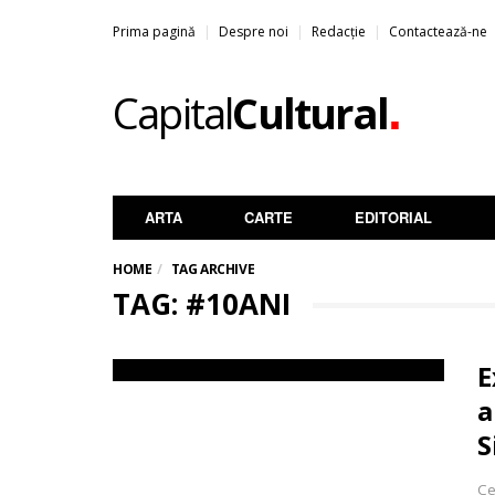
Prima pagină
Despre noi
Redacție
Contactează-ne
.
Capital
Cultural
ARTA
CARTE
EDITORIAL
HOME
TAG ARCHIVE
TAG: #10ANI
E
a
S
Ce