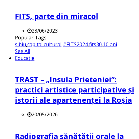
FITS, parte din miracol
23/06/2023
Popular Tags:
sibiu
,
capital cultural
,
#FITS2024
,
fits30
,
10 ani
See All
Educație
TRAST – „Insula Prieteniei”:
practici artistice participative și
istorii ale apartenenței la Roșia
20/05/2026
Radiografia sănătății orale la