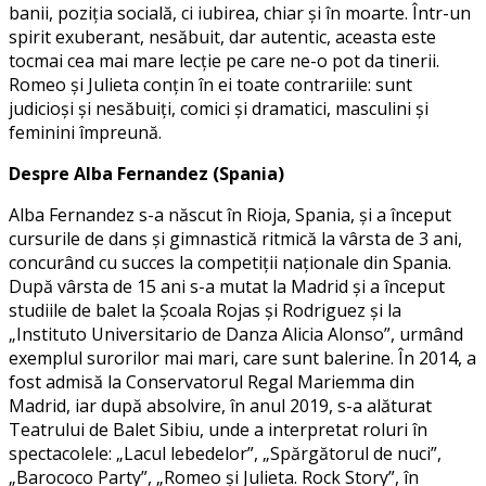
banii, poziția socială, ci iubirea, chiar și în moarte. Într-un
spirit exuberant, nesăbuit, dar autentic, aceasta este
tocmai cea mai mare lecție pe care ne-o pot da tinerii.
Romeo și Julieta conțin în ei toate contrariile: sunt
judicioși și nesăbuiți, comici și dramatici, masculini și
feminini împreună.
Despre Alba Fernandez (Spania)
Alba Fernandez s-a născut în Rioja, Spania, și a început
cursurile de dans și gimnastică ritmică la vârsta de 3 ani,
concurând cu succes la competiții naționale din Spania.
După vârsta de 15 ani s-a mutat la Madrid și a început
studiile de balet la Școala Rojas și Rodriguez și la
„Instituto Universitario de Danza Alicia Alonso”, urmând
exemplul surorilor mai mari, care sunt balerine. În 2014, a
fost admisă la Conservatorul Regal Mariemma din
Madrid, iar după absolvire, în anul 2019, s-a alăturat
Teatrului de Balet Sibiu, unde a interpretat roluri în
spectacolele: „Lacul lebedelor”, „Spărgătorul de nuci”,
„Barococo Party”, „Romeo și Julieta. Rock Story”, în