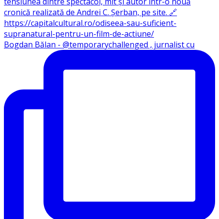
Bogdan Bălan - @temporarychallenged , jurnalist cu