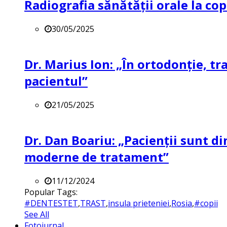
Radiografia sănătății orale la co
30/05/2025
Dr. Marius Ion: „În ortodonție, t
pacientul”
21/05/2025
Dr. Dan Boariu: „Pacienții sunt di
moderne de tratament”
11/12/2024
Popular Tags:
#DENTESTET
,
TRAST
,
insula prieteniei
,
Rosia
,
#copii
See All
Fotojurnal