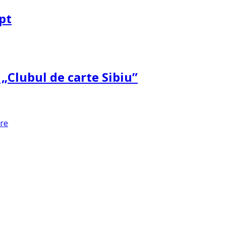
pt
 „Clubul de carte Sibiu”
are