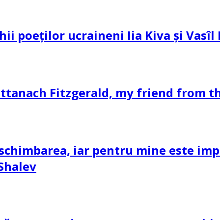
hii poeților ucraineni Iia Kiva și Vasî
ttanach Fitzgerald, my friend from th
schimbarea, iar pentru mine este impor
 Shalev