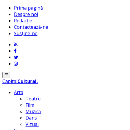
Prima pagină
Despre noi
Redacție
Contactează-ne
Susține-ne
Menu
Capital
Cultural
.
Arta
Teatru
Film
Muzică
Dans
Vizual