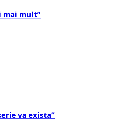
și mai mult”
erie va exista”