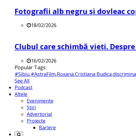
Fotografii alb negru și dovleac co
18/02/2026
Clubul care schimbă vieți. Despre
16/02/2026
Popular Tags:
#Sibiu
,
#AstraFilm
,
Roxana
,
Cristiana Budica
,
discrimin
See All
Podcast
Altele
Evenimente
Știri
Advertorial
Proiecte
Bariere