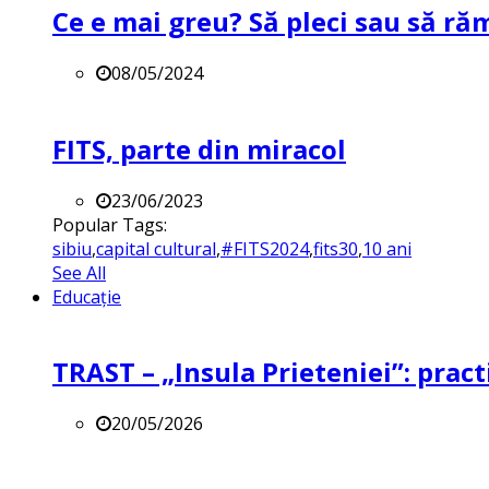
Ce e mai greu? Să pleci sau să ră
08/05/2024
FITS, parte din miracol
23/06/2023
Popular Tags:
sibiu
,
capital cultural
,
#FITS2024
,
fits30
,
10 ani
See All
Educație
TRAST – „Insula Prieteniei”: practi
20/05/2026