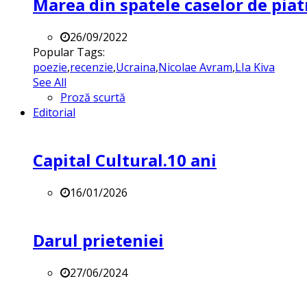
Marea din spatele caselor de pia
26/09/2022
Popular Tags:
poezie
,
recenzie
,
Ucraina
,
Nicolae Avram
,
LIa Kiva
See All
Proză scurtă
Editorial
Capital Cultural.10 ani
16/01/2026
Darul prieteniei
27/06/2024