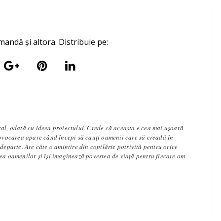
mandă și altora. Distribuie pe:
ral, odată cu ideea proiectului. Crede că aceasta e cea mai ușoară
rovocarea apare când începi să cauți oamenii care să creadă în
 departe. Are câte o amintire din copilărie potrivită pentru orice
tea oamenilor și își imaginează povestea de viață pentru fiecare om