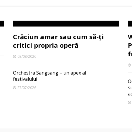
Crăciun amar sau cum să-ți
W
critici propria operă
P
f
03/08/2026
Orchestra Sangsang – un apex al
festivalului
O
s
27/07/2026
a