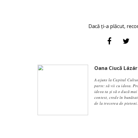
Dacă ți-a plăcut, reco
Oana Ciucă Lázár
A ajuns la Capital Cultu
parte: să vii cu ideea. P
ideea ta și să o ducă mai
context, crede în bunăta
de la trecerea de pietoni.