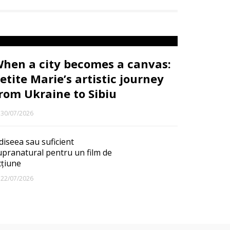
hen a city becomes a canvas:
etite Marie’s artistic journey
rom Ukraine to Sibiu
30/07/2026
diseea sau suficient
upranatural pentru un film de
cțiune
22/07/2026