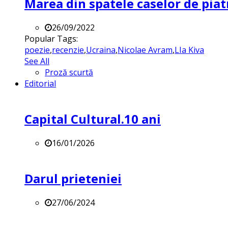
Marea din spatele caselor de pia
26/09/2022
Popular Tags:
poezie
,
recenzie
,
Ucraina
,
Nicolae Avram
,
LIa Kiva
See All
Proză scurtă
Editorial
Capital Cultural.10 ani
16/01/2026
Darul prieteniei
27/06/2024