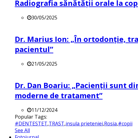
Radiografia sănătății orale la co
30/05/2025
Dr. Marius Ion: „În ortodonție, t
pacientul”
21/05/2025
Dr. Dan Boariu: „Pacienții sunt di
moderne de tratament”
11/12/2024
Popular Tags:
#DENTESTET
,
TRAST
,
insula prieteniei
,
Rosia
,
#copii
See All
Fotojurnal