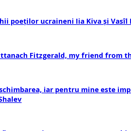
hii poeților ucraineni Iia Kiva și Vasî
ttanach Fitzgerald, my friend from th
schimbarea, iar pentru mine este impor
 Shalev