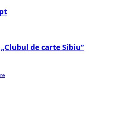
pt
 „Clubul de carte Sibiu”
are