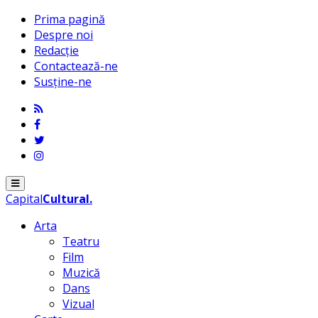
Prima pagină
Despre noi
Redacție
Contactează-ne
Susține-ne
Menu
Capital
Cultural
.
Arta
Teatru
Film
Muzică
Dans
Vizual