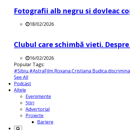
Fotografii alb negru și dovleac co
18/02/2026
Clubul care schimbă vieți. Despre
16/02/2026
Popular Tags:
#Sibiu
,
#AstraFilm
,
Roxana
,
Cristiana Budica
,
discrimin
See All
Podcast
Altele
Evenimente
Știri
Advertorial
Proiecte
Bariere