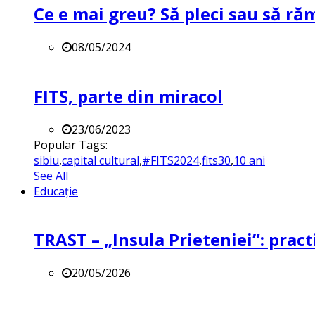
Ce e mai greu? Să pleci sau să ră
08/05/2024
FITS, parte din miracol
23/06/2023
Popular Tags:
sibiu
,
capital cultural
,
#FITS2024
,
fits30
,
10 ani
See All
Educație
TRAST – „Insula Prieteniei”: practi
20/05/2026