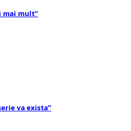
și mai mult”
erie va exista”