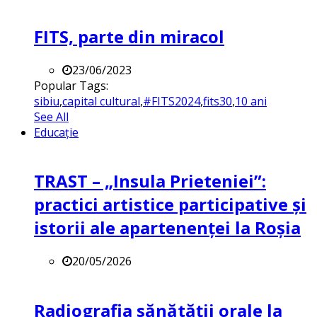
FITS, parte din miracol
23/06/2023
Popular Tags:
sibiu
,
capital cultural
,
#FITS2024
,
fits30
,
10 ani
See All
Educație
TRAST – „Insula Prieteniei”:
practici artistice participative și
istorii ale apartenenței la Roșia
20/05/2026
Radiografia sănătății orale la