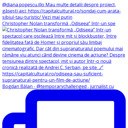
Christopher Nolan transformă „Odiseea” într-un spe
Bogdan Bălan - @temporarychallenged , jurnalist cu