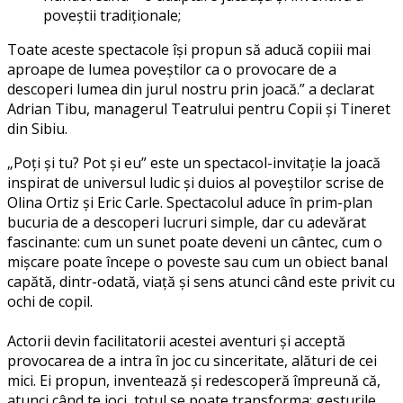
poveștii tradiționale;
Toate aceste spectacole își propun să aducă copiii mai
aproape de lumea poveștilor ca o provocare de a
descoperi lumea din jurul nostru prin joacă.” a declarat
Adrian Tibu, managerul Teatrului pentru Copii și Tineret
din Sibiu.
„Poți și tu? Pot și eu” este un spectacol-invitație la joacă
inspirat de universul ludic și duios al poveștilor scrise de
Olina Ortiz și Eric Carle. Spectacolul aduce în prim-plan
bucuria de a descoperi lucruri simple, dar cu adevărat
fascinante: cum un sunet poate deveni un cântec, cum o
mișcare poate începe o poveste sau cum un obiect banal
capătă, dintr-odată, viață și sens atunci când este privit cu
ochi de copil.
Actorii devin facilitatorii acestei aventuri și acceptă
provocarea de a intra în joc cu sinceritate, alături de cei
mici. Ei propun, inventează și redescoperă împreună că,
atunci când te joci, totul se poate transforma: gesturile