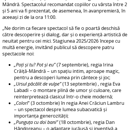
Mândră. Spectacolul recomandat copiilor cu vârsta între 2
și 5 ani va fi prezentat, de asemenea, în avanpremieră, în
aceeași zi de la ora 11:00.
„Ne dorim ca fiecare spectacol să fie o poartă deschisă
către descoperire și dialog, dar și o experiență artistică de
neuitat pentru cei mici. Stagiunea 2025/2026 începe cu
multă energie, invitând publicul să descopere patru
spectacole noi:
„Poți și tu? Pot și eu”
(7 septembrie), regia Irina
Crăiță-Mândră – un spațiu intim, aproape magic,
pentru a descoperi lumea prin cântece și joc;
„Ursul păcălit de vulpe”
(13 septembrie) , regia Eva
Labadi – o montare plină de umor și culoare, care
reinterpretează clasicul într-o cheie modernă;
„
Colori
” (3 octombrie) în regia Anei Crăciun Lambru
– un spectacol despre lumea subacvatică și
importanța generozității;
„Punguța cu doi bani”
(18 octombrie), regia Dan
Hândoreanu – o adaptare jucăușă și inventivă a