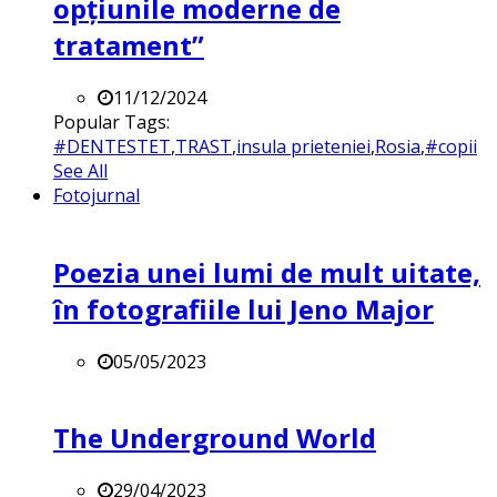
opțiunile moderne de
tratament”
11/12/2024
Popular Tags:
#DENTESTET
,
TRAST
,
insula prieteniei
,
Rosia
,
#copii
See All
Fotojurnal
Poezia unei lumi de mult uitate,
în fotografiile lui Jeno Major
05/05/2023
The Underground World
29/04/2023