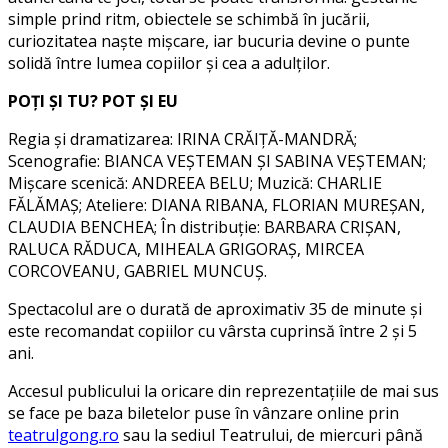
simple prind ritm, obiectele se schimbă în jucării,
curiozitatea naște mișcare, iar bucuria devine o punte
solidă între lumea copiilor și cea a adulților.
POȚI ȘI TU? POT ȘI EU
Regia și dramatizarea: IRINA CRĂIȚĂ-MANDRĂ;
Scenografie: BIANCA VEȘTEMAN ȘI SABINA VEȘTEMAN;
Mișcare scenică: ANDREEA BELU; Muzică: CHARLIE
FĂLĂMAȘ; Ateliere: DIANA RIBANA, FLORIAN MUREȘAN,
CLAUDIA BENCHEA; În distribuție: BARBARA CRIȘAN,
RALUCA RĂDUCA, MIHEALA GRIGORAȘ, MIRCEA
CORCOVEANU, GABRIEL MUNCUȘ.
Spectacolul are o durată de aproximativ 35 de minute și
este recomandat copiilor cu vârsta cuprinsă între 2 și 5
ani.
Accesul publicului la oricare din reprezentațiile de mai sus
se face pe baza biletelor puse în vânzare online prin
teatrulgong.ro
sau la sediul Teatrului, de miercuri până