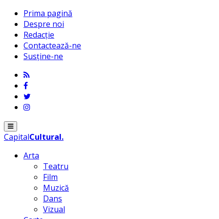
Prima pagină
Despre noi
Redacție
Contactează-ne
Susține-ne
Menu
Capital
Cultural
.
Arta
Teatru
Film
Muzică
Dans
Vizual