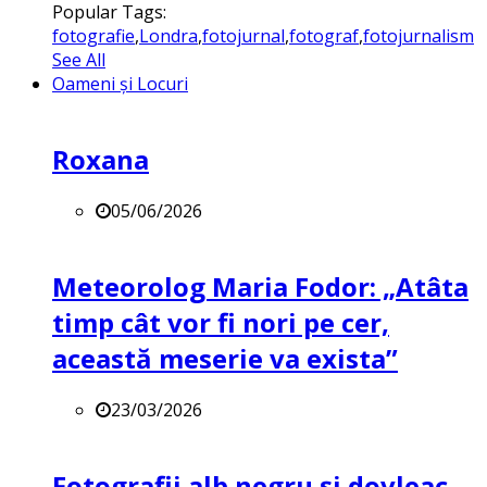
Popular Tags:
fotografie
,
Londra
,
fotojurnal
,
fotograf
,
fotojurnalism
See All
Oameni și Locuri
Roxana
05/06/2026
Meteorolog Maria Fodor: „Atâta
timp cât vor fi nori pe cer,
această meserie va exista”
23/03/2026
Fotografii alb negru și dovleac