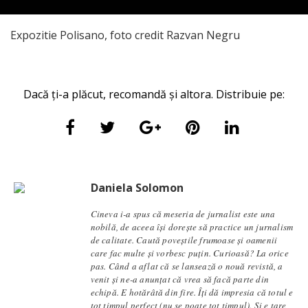
Expozitie Polisano, foto credit Razvan Negru
Dacă ți-a plăcut, recomandă și altora. Distribuie pe:
Daniela Solomon
Cineva i-a spus că meseria de jurnalist este una
nobilă, de aceea își dorește să practice un jurnalism
de calitate. Caută poveștile frumoase și oamenii
care fac multe și vorbesc puțin. Curioasă? La orice
pas. Când a aflat că se lansează o nouă revistă, a
venit și ne-a anunțat că vrea să facă parte din
echipă. E hotărâtă din fire. Îți dă impresia că totul e
tot timpul perfect (nu se poate tot timpul). Și e tare