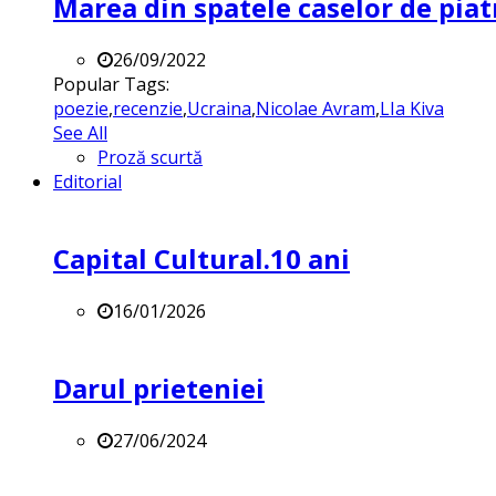
Marea din spatele caselor de pia
26/09/2022
Popular Tags:
poezie
,
recenzie
,
Ucraina
,
Nicolae Avram
,
LIa Kiva
See All
Proză scurtă
Editorial
Capital Cultural.10 ani
16/01/2026
Darul prieteniei
27/06/2024