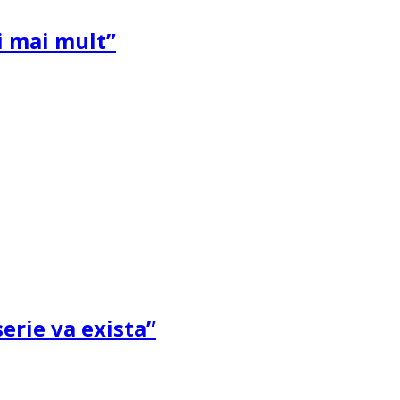
și mai mult”
erie va exista”