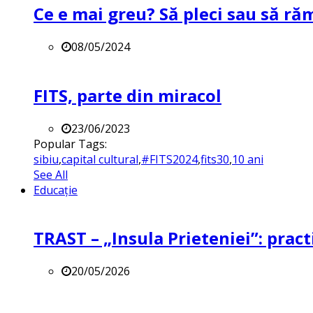
Ce e mai greu? Să pleci sau să ră
08/05/2024
FITS, parte din miracol
23/06/2023
Popular Tags:
sibiu
,
capital cultural
,
#FITS2024
,
fits30
,
10 ani
See All
Educație
TRAST – „Insula Prieteniei”: practi
20/05/2026