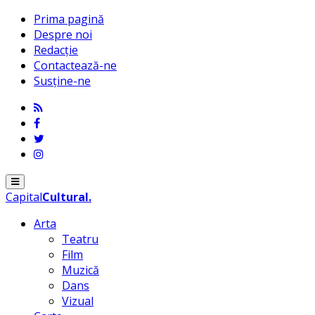
Prima pagină
Despre noi
Redacție
Contactează-ne
Susține-ne
Menu
Capital
Cultural
.
Arta
Teatru
Film
Muzică
Dans
Vizual