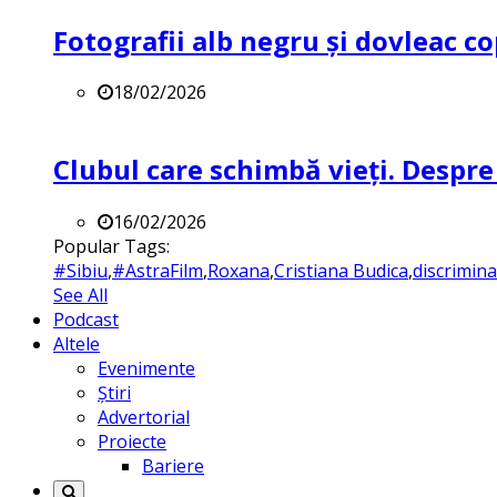
Fotografii alb negru și dovleac co
18/02/2026
Clubul care schimbă vieți. Despre
16/02/2026
Popular Tags:
#Sibiu
,
#AstraFilm
,
Roxana
,
Cristiana Budica
,
discrimin
See All
Podcast
Altele
Evenimente
Știri
Advertorial
Proiecte
Bariere