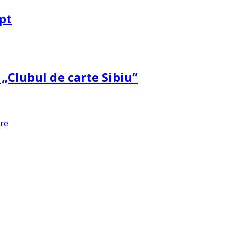
pt
 „Clubul de carte Sibiu”
are