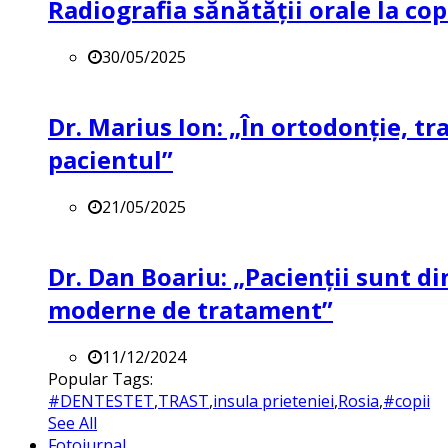
Radiografia sănătății orale la co
30/05/2025
Dr. Marius Ion: „În ortodonție, t
pacientul”
21/05/2025
Dr. Dan Boariu: „Pacienții sunt di
moderne de tratament”
11/12/2024
Popular Tags:
#DENTESTET
,
TRAST
,
insula prieteniei
,
Rosia
,
#copii
See All
Fotojurnal