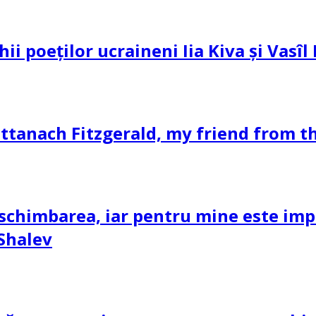
hii poeților ucraineni Iia Kiva și Vasî
ttanach Fitzgerald, my friend from th
schimbarea, iar pentru mine este impor
 Shalev