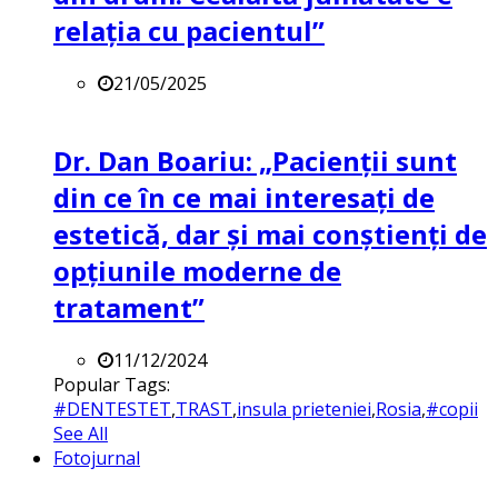
relația cu pacientul”
21/05/2025
Dr. Dan Boariu: „Pacienții sunt
din ce în ce mai interesați de
estetică, dar și mai conștienți de
opțiunile moderne de
tratament”
11/12/2024
Popular Tags:
#DENTESTET
,
TRAST
,
insula prieteniei
,
Rosia
,
#copii
See All
Fotojurnal