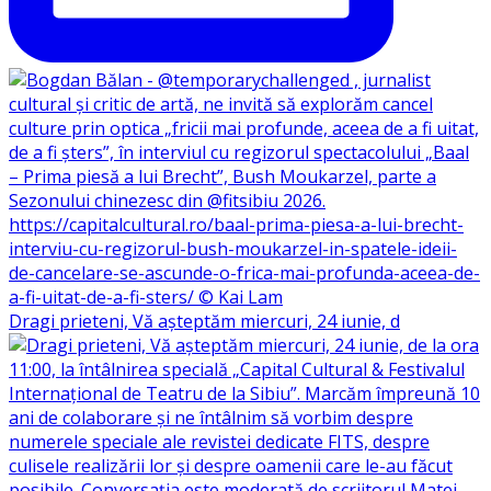
Dragi prieteni, Vă așteptăm miercuri, 24 iunie, d