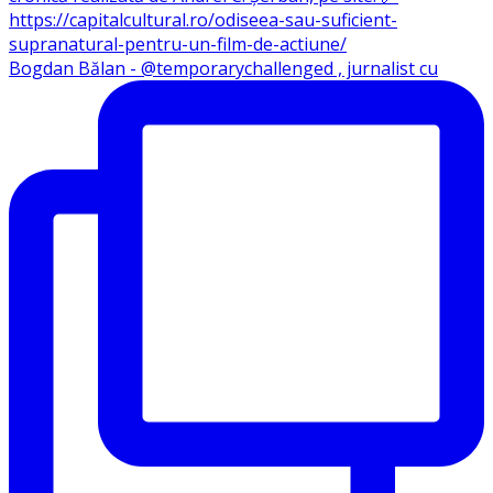
Bogdan Bălan - @temporarychallenged , jurnalist cu