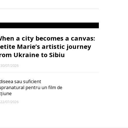
hen a city becomes a canvas:
etite Marie’s artistic journey
rom Ukraine to Sibiu
30/07/2026
diseea sau suficient
upranatural pentru un film de
cțiune
22/07/2026