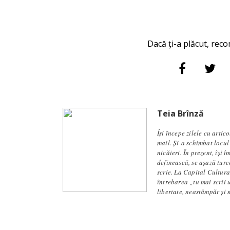
Dacă ți-a plăcut, reco
Teia Brînză
Își începe zilele cu artic
mail. Și-a schimbat locul
nicăieri. În prezent, își 
definească, se aşază turc
scrie. La Capital Cultura
întrebarea „tu mai scrii 
libertate, neastâmpăr și 