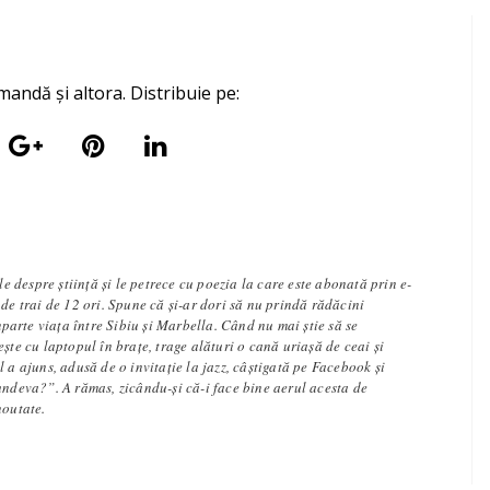
mandă și altora. Distribuie pe:
ole despre știință și le petrece cu poezia la care este abonată prin e-
 de trai de 12 ori. Spune că și-ar dori să nu prindă rădăcini
împarte viața între Sibiu și Marbella. Când nu mai știe să se
ește cu laptopul în brațe, trage alături o cană uriașă de ceai și
l a ajuns, adusă de o invitație la jazz, câștigată pe Facebook și
undeva?”. A rămas, zicându-și că-i face bine aerul acesta de
noutate.