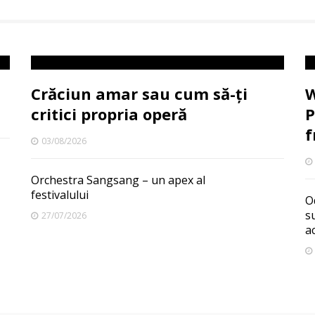
Crăciun amar sau cum să-ți
W
critici propria operă
P
f
03/08/2026
Orchestra Sangsang – un apex al
festivalului
O
s
27/07/2026
a