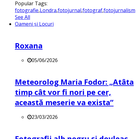
Popular Tags:
fotografie
,
Londra
,
fotojurnal
,
fotograf
,
fotojurnalism
See All
Oameni și Locuri
Roxana
05/06/2026
Meteorolog Maria Fodor: „Atâta
timp cât vor fi nori pe cer,
această meserie va exista”
23/03/2026
Fotografii alb negru și dovleac