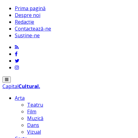
Prima pagină
Despre noi
Redacție
Contactează-ne
Susține-ne
Menu
Capital
Cultural
.
Arta
Teatru
Film
Muzică
Dans
Vizual