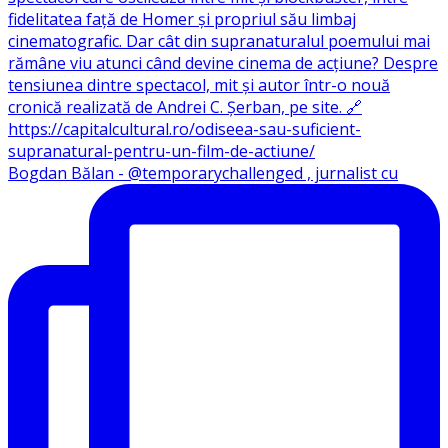
Bogdan Bălan - @temporarychallenged , jurnalist cu