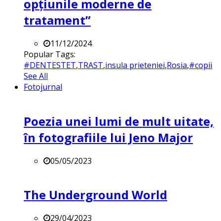
opțiunile moderne de
tratament”
11/12/2024
Popular Tags:
#DENTESTET
,
TRAST
,
insula prieteniei
,
Rosia
,
#copii
See All
Fotojurnal
Poezia unei lumi de mult uitate,
în fotografiile lui Jeno Major
05/05/2023
The Underground World
29/04/2023