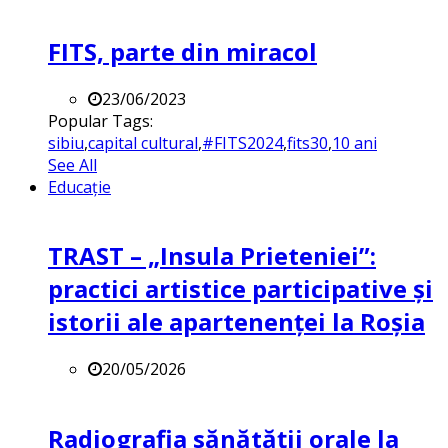
FITS, parte din miracol
23/06/2023
Popular Tags:
sibiu
,
capital cultural
,
#FITS2024
,
fits30
,
10 ani
See All
Educație
TRAST – „Insula Prieteniei”:
practici artistice participative și
istorii ale apartenenței la Roșia
20/05/2026
Radiografia sănătății orale la