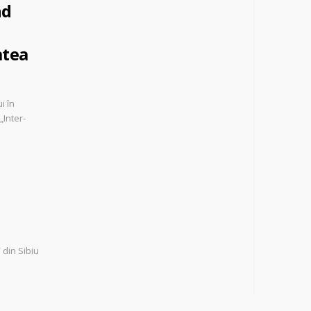
nd
atea
i în
Inter-
 din Sibiu