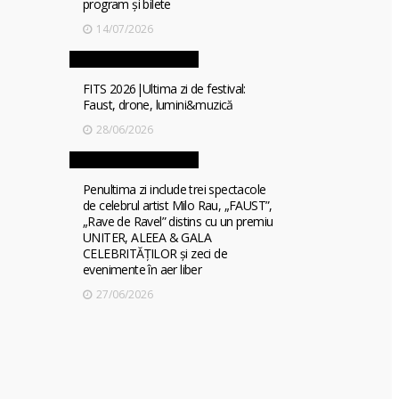
program și bilete
14/07/2026
FITS 2026|Ultima zi de festival:
Faust, drone, lumini&muzică
28/06/2026
l
o
,
Penultima zi include trei spectacole
de celebrul artist Milo Rau, „FAUST”,
/
„Rave de Ravel” distins cu un premiu
UNITER, ALEEA & GALA
N
CELEBRITĂȚILOR și zeci de
î
evenimente în aer liber
f
27/06/2026