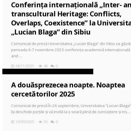
Conferința internațională „Inter- a
transcultural Heritage: Conflicts,
Overlaps, Coexistence” la Universit
„Lucian Blaga” din Sibiu
Comunicat de presă Universitatea „Lucian Blaga” din Sibiu va găzdu
perioada 6-7 noiembrie 2025 conferința academică internațională „
and …
06/11/2025
48
0
A douăsprezecea noapte. Noaptea
cercetătorilor 2025
Comunicat de presă În 26 septembrie, Universitatea ”Lucian Blaga”
își deschide porțile și vă invită la o seară plină de cunoaștere și ins…
19/09/2025
50
0