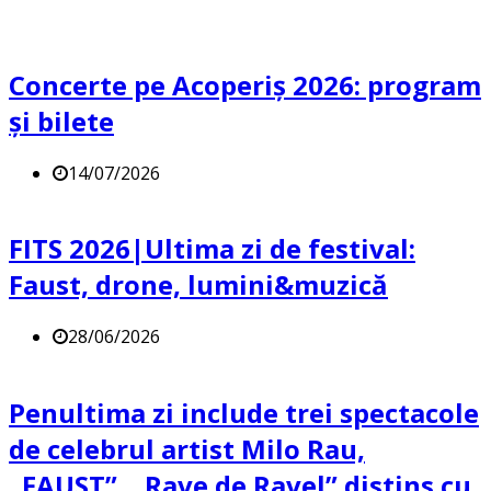
Concerte pe Acoperiș 2026: program
și bilete
14/07/2026
FITS 2026|Ultima zi de festival:
Faust, drone, lumini&muzică
28/06/2026
Penultima zi include trei spectacole
de celebrul artist Milo Rau,
„FAUST”, „Rave de Ravel” distins cu