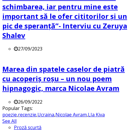
schimbarea, iar pentru mine este
important să le ofer cititorilor și un
pic de speranță”- Interviu cu Zeruya
Shalev
27/09/2023
Marea din spatele caselor de piatră
cu acoperiș roșu – un nou poem
hipnagogic, marca Nicolae Avram
26/09/2022
Popular Tags:
poezie
,
recenzie
,
Ucraina
,
Nicolae Avram
,
LIa Kiva
See All
Proză scurtă