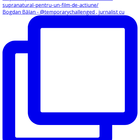
Bogdan Bălan - @temporarychallenged , jurnalist cu