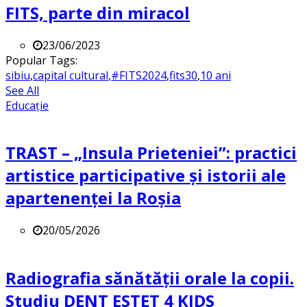
FITS, parte din miracol
23/06/2023
Popular Tags:
sibiu
,
capital cultural
,
#FITS2024
,
fits30
,
10 ani
See All
Educație
TRAST – „Insula Prieteniei”: practici
artistice participative și istorii ale
apartenenței la Roșia
20/05/2026
Radiografia sănătății orale la copii.
Studiu DENT ESTET 4 KIDS