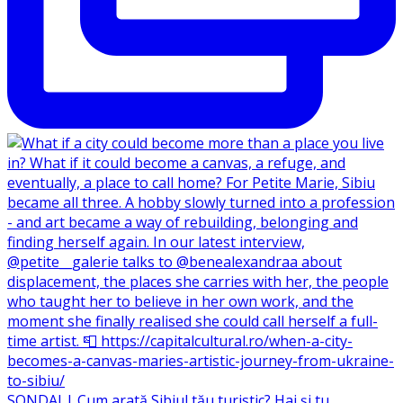
SONDAJ | Cum arată Sibiul tău turistic? Hai și tu