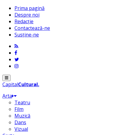
Prima pagină
Despre noi
Redacție
Contactează-ne
Susține-ne
Menu
Capital
Cultural
.
Arta
Teatru
Film
Muzică
Dans
Vizual