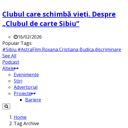
Clubul care schimbă vieți. Despre
„Clubul de carte Sibiu”
16/02/2026
Popular Tags:
#Sibiu
,
#AstraFilm
,
Roxana
,
Cristiana Budica
,
discriminare
See All
Podcast
Altele
Evenimente
Știri
Advertorial
Proiecte
Bariere
Home
Tag Archive