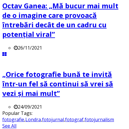
Octav Ganea: „Mă bucur mai mult
de o imagine care provoacă
întrebări decât de un cadru cu
potenţial viral”
26/11/2021
„Orice fotografie bună te invită
într-un fel să continui să vrei să
vezi și mai mult”
24/09/2021
Popular Tags:
fotografie
,
Londra
,
fotojurnal
,
fotograf
,
fotojurnalism
See All