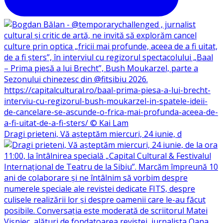
Dragi prieteni, Vă așteptăm miercuri, 24 iunie, d