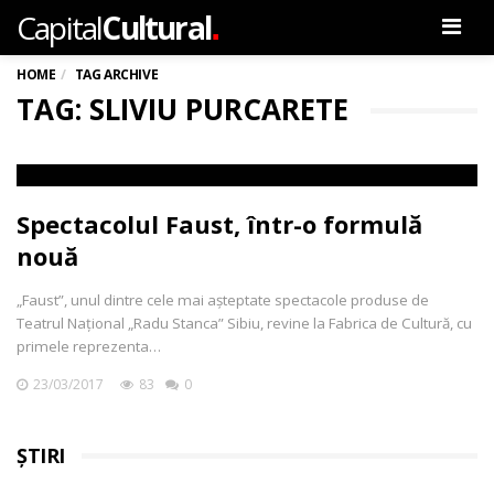
.
Capital
Cultural
Men
HOME
TAG ARCHIVE
TAG: SLIVIU PURCARETE
Spectacolul Faust, într-o formulă
nouă
„Faust”, unul dintre cele mai așteptate spectacole produse de
Teatrul Național „Radu Stanca” Sibiu, revine la Fabrica de Cultură, cu
primele reprezenta…
23/03/2017
83
0
ȘTIRI