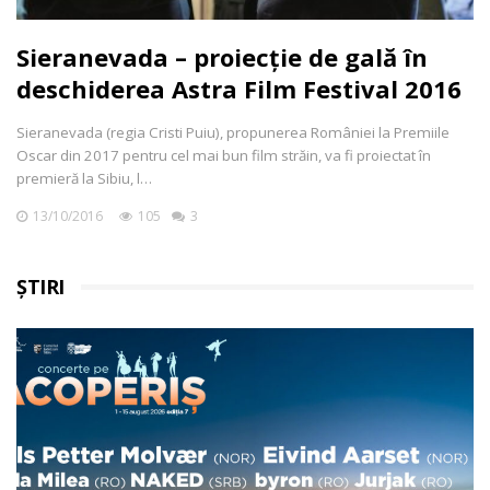
Sieranevada – proiecție de gală în
deschiderea Astra Film Festival 2016
Sieranevada (regia Cristi Puiu), propunerea României la Premiile
Oscar din 2017 pentru cel mai bun film străin, va fi proiectat în
premieră la Sibiu, l…
13/10/2016
105
3
ȘTIRI