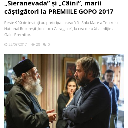
„Sieranevada” și „Câini”, marii
câștigători la PREMIILE GOPO 2017
Peste 900 de invitați au participat aseară, în Sala Mare a Teatrului
Național București „Ion Luca Caragiale”, la cea de-a XI-a ediție a
Galei Premiilor…
22/03/2017
28
0