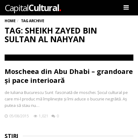
.
Capital
Cultural
Men
HOME
TAG ARCHIVE
TAG: SHEIKH ZAYED BIN
SULTAN AL NAHYAN
Moscheea din Abu Dhabi – grandoare
și pace interioară
de Iuliana Bucurescu Sunt fascinată de moschei. Şocul cultural pe
care mi-l produc mă împlineşte şi îmi aduce o bucurie negrăită. Aş
putea să stau nu…
05/08/2015
1,021
0
ȘTIRI