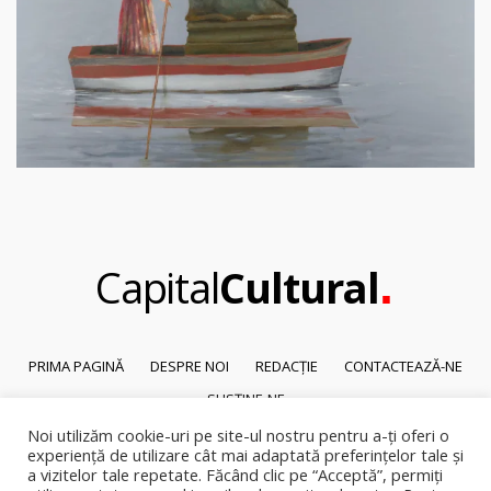
.
Capital
Cultural
PRIMA PAGINĂ
DESPRE NOI
REDACȚIE
CONTACTEAZĂ-NE
SUSȚINE-NE
Noi utilizăm cookie-uri pe site-ul nostru pentru a-ți oferi o
© 2026
Capital Cultural
.
experiență de utilizare cât mai adaptată preferințelor tale și
Reproducerea integrală sau parțială a textelor sau a ilustrațiilor din orice
a vizitelor tale repetate. Făcând clic pe “Acceptă”, permiți
pagină a site-ului este posibilă numai cu acordul prealabil scris al Capital