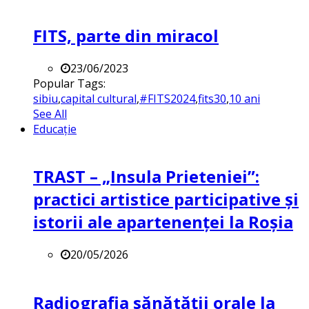
FITS, parte din miracol
23/06/2023
Popular Tags:
sibiu
,
capital cultural
,
#FITS2024
,
fits30
,
10 ani
See All
Educație
TRAST – „Insula Prieteniei”:
practici artistice participative și
istorii ale apartenenței la Roșia
20/05/2026
Radiografia sănătății orale la