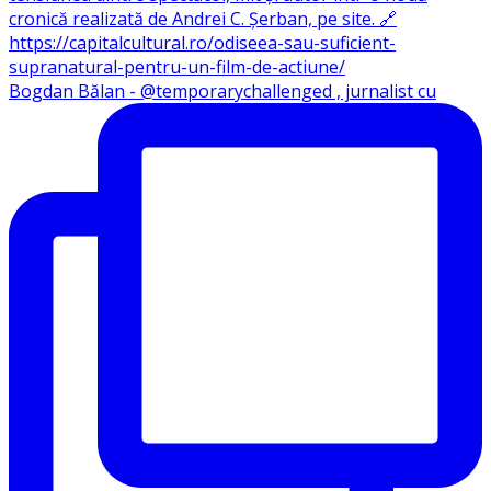
Bogdan Bălan - @temporarychallenged , jurnalist cu