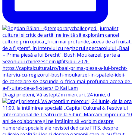
Dragi prieteni, Vă așteptăm miercuri, 24 iunie, d