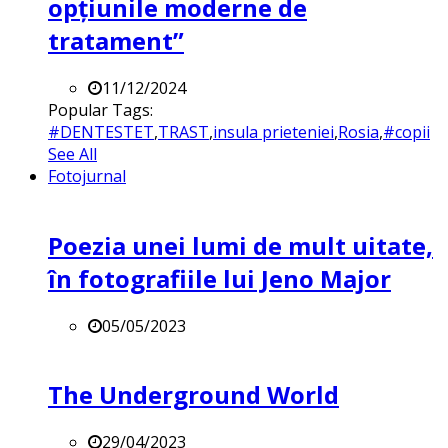
opțiunile moderne de
tratament”
11/12/2024
Popular Tags:
#DENTESTET
,
TRAST
,
insula prieteniei
,
Rosia
,
#copii
See All
Fotojurnal
Poezia unei lumi de mult uitate,
în fotografiile lui Jeno Major
05/05/2023
The Underground World
29/04/2023