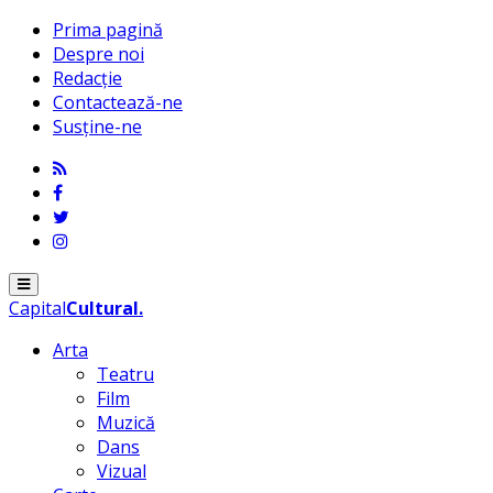
Prima pagină
Despre noi
Redacție
Contactează-ne
Susține-ne
Menu
Capital
Cultural
.
Arta
Teatru
Film
Muzică
Dans
Vizual