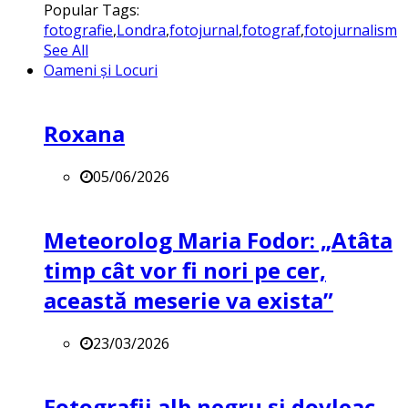
Popular Tags:
fotografie
,
Londra
,
fotojurnal
,
fotograf
,
fotojurnalism
See All
Oameni și Locuri
Roxana
05/06/2026
Meteorolog Maria Fodor: „Atâta
timp cât vor fi nori pe cer,
această meserie va exista”
23/03/2026
Fotografii alb negru și dovleac