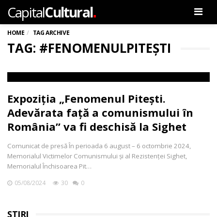
.
Capital
Cultural
Men
HOME
TAG ARCHIVE
TAG: #FENOMENULPITEȘTI
Expoziția „Fenomenul Pitești.
Adevărata față a comunismului în
România” va fi deschisă la Sighet
Comunicat de presă În perioada 6 august – 6 octombrie 2024,
Memorialul Victimelor Comunismului și al Rezistenței Sighet,
Memorialul Închisoarea Pit…
05/08/2024
30
0
ȘTIRI