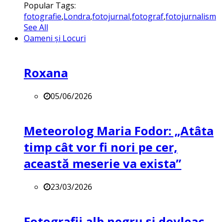
Popular Tags:
fotografie
,
Londra
,
fotojurnal
,
fotograf
,
fotojurnalism
See All
Oameni și Locuri
Roxana
05/06/2026
Meteorolog Maria Fodor: „Atâta
timp cât vor fi nori pe cer,
această meserie va exista”
23/03/2026
Fotografii alb negru și dovleac