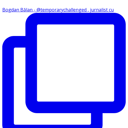
Bogdan Bălan - @temporarychallenged , jurnalist cu