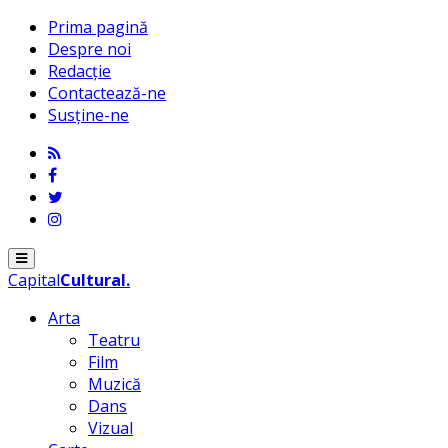
Prima pagină
Despre noi
Redacție
Contactează-ne
Susține-ne
Menu
Capital
Cultural
.
Arta
Teatru
Film
Muzică
Dans
Vizual