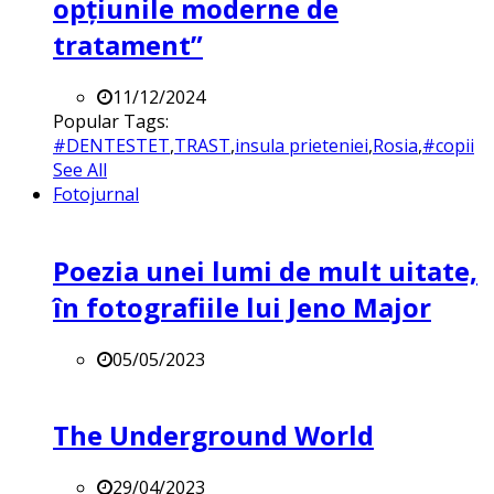
opțiunile moderne de
tratament”
11/12/2024
Popular Tags:
#DENTESTET
,
TRAST
,
insula prieteniei
,
Rosia
,
#copii
See All
Fotojurnal
Poezia unei lumi de mult uitate,
în fotografiile lui Jeno Major
05/05/2023
The Underground World
29/04/2023