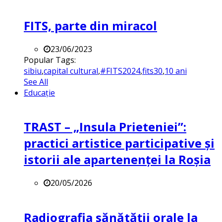
FITS, parte din miracol
23/06/2023
Popular Tags:
sibiu
,
capital cultural
,
#FITS2024
,
fits30
,
10 ani
See All
Educație
TRAST – „Insula Prieteniei”:
practici artistice participative și
istorii ale apartenenței la Roșia
20/05/2026
Radiografia sănătății orale la