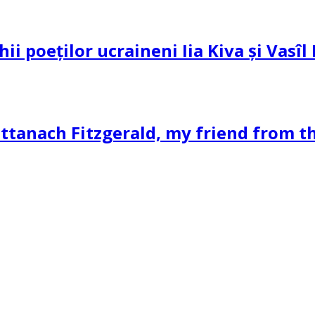
hii poeților ucraineni Iia Kiva și Vasî
ttanach Fitzgerald, my friend from th