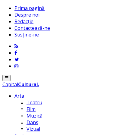
Prima pagină
Despre noi
Redacție
Contactează-ne
Susține-ne
Menu
Capital
Cultural
.
Arta
Teatru
Film
Muzică
Dans
Vizual