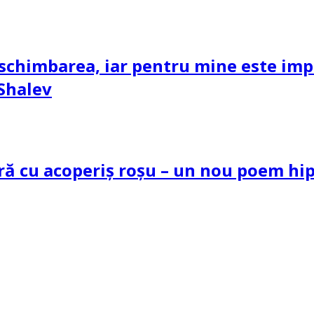
schimbarea, iar pentru mine este impor
 Shalev
tră cu acoperiș roșu – un nou poem h