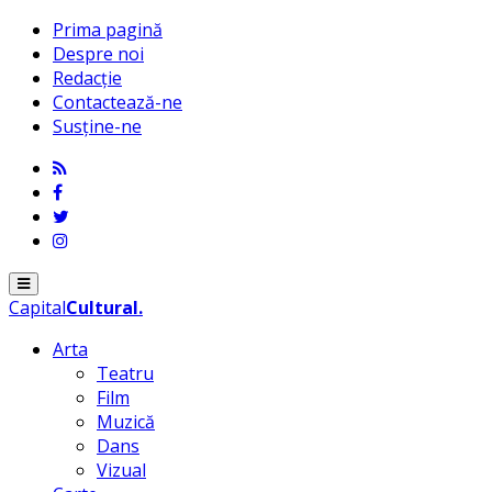
Prima pagină
Despre noi
Redacție
Contactează-ne
Susține-ne
Menu
Capital
Cultural
.
Arta
Teatru
Film
Muzică
Dans
Vizual