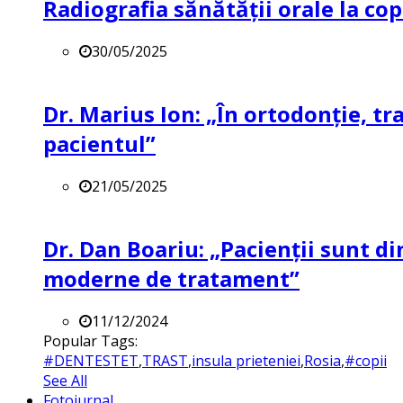
Radiografia sănătății orale la co
30/05/2025
Dr. Marius Ion: „În ortodonție, t
pacientul”
21/05/2025
Dr. Dan Boariu: „Pacienții sunt di
moderne de tratament”
11/12/2024
Popular Tags:
#DENTESTET
,
TRAST
,
insula prieteniei
,
Rosia
,
#copii
See All
Fotojurnal