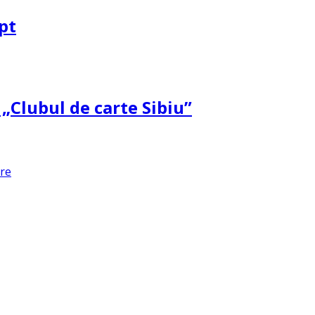
pt
 „Clubul de carte Sibiu”
are