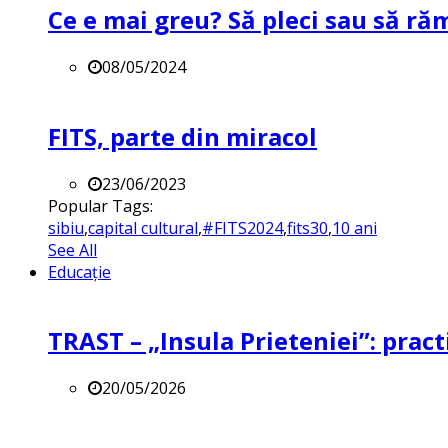
Ce e mai greu? Să pleci sau să ră
08/05/2024
FITS, parte din miracol
23/06/2023
Popular Tags:
sibiu
,
capital cultural
,
#FITS2024
,
fits30
,
10 ani
See All
Educație
TRAST – „Insula Prieteniei”: practi
20/05/2026