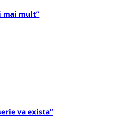
și mai mult”
erie va exista”