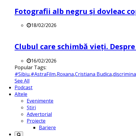
Fotografii alb negru și dovleac co
18/02/2026
Clubul care schimbă vieți. Despre
16/02/2026
Popular Tags:
#Sibiu
,
#AstraFilm
,
Roxana
,
Cristiana Budica
,
discrimin
See All
Podcast
Altele
Evenimente
Știri
Advertorial
Proiecte
Bariere