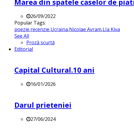
Marea din spatele caselor de pia
26/09/2022
Popular Tags:
poezie
,
recenzie
,
Ucraina
,
Nicolae Avram
,
LIa Kiva
See All
Proză scurtă
Editorial
Capital Cultural.10 ani
16/01/2026
Darul prieteniei
27/06/2024