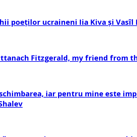
hii poeților ucraineni Iia Kiva și Vasî
ttanach Fitzgerald, my friend from th
schimbarea, iar pentru mine este impor
 Shalev