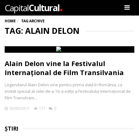
.
Capital
Cultural
Men
HOME
TAG ARCHIVE
TAG: ALAIN DELON
Alain Delon vine la Festivalul
Internațional de Film Transilvania
Legendarul Alain Delon vine pentru prima dată în România, ca
invitat special al celei de-a 16-a ediții a Festivalului Internațional de
Film Transilvani…
03/05/2017
177
0
ȘTIRI