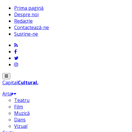
Prima pagină
Despre noi
Redacție
Contactează-ne
Susține-ne
Menu
Capital
Cultural
.
Arta
Teatru
Film
Muzică
Dans
Vizual