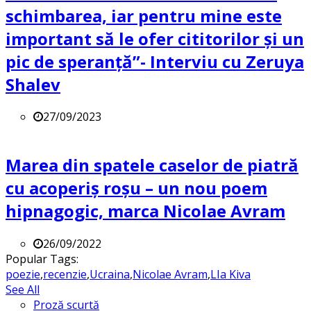
schimbarea, iar pentru mine este
important să le ofer cititorilor și un
pic de speranță”- Interviu cu Zeruya
Shalev
27/09/2023
Marea din spatele caselor de piatră
cu acoperiș roșu – un nou poem
hipnagogic, marca Nicolae Avram
26/09/2022
Popular Tags:
poezie
,
recenzie
,
Ucraina
,
Nicolae Avram
,
LIa Kiva
See All
Proză scurtă