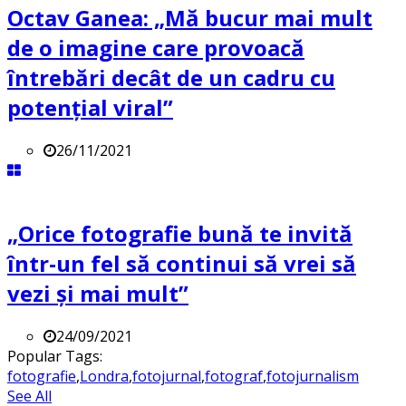
Octav Ganea: „Mă bucur mai mult
de o imagine care provoacă
întrebări decât de un cadru cu
potenţial viral”
26/11/2021
„Orice fotografie bună te invită
într-un fel să continui să vrei să
vezi și mai mult”
24/09/2021
Popular Tags:
fotografie
,
Londra
,
fotojurnal
,
fotograf
,
fotojurnalism
See All