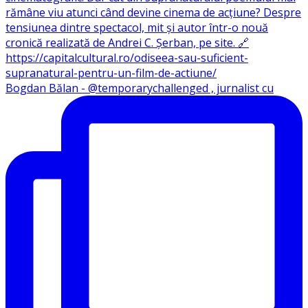
Bogdan Bălan - @temporarychallenged , jurnalist cu