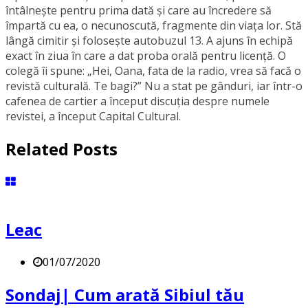
întâlneşte pentru prima dată şi care au încredere să
împartă cu ea, o necunoscută, fragmente din viaţa lor. Stă
lângă cimitir și foloseşte autobuzul 13. A ajuns în echipă
exact în ziua în care a dat proba orală pentru licență. O
colegă îi spune: „Hei, Oana, fata de la radio, vrea să facă o
revistă culturală. Te bagi?” Nu a stat pe gânduri, iar într-o
cafenea de cartier a început discuția despre numele
revistei, a început Capital Cultural.
Related Posts
Leac
01/07/2020
Sondaj| Cum arată Sibiul tău