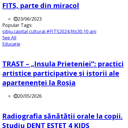
FITS, parte din miracol
23/06/2023
Popular Tags:
sibiu
,
capital cultural
,
#FITS2024
,
fits30
,
10 ani
See All
Educație
TRAST – „Insula Prieteniei”: practici
artistice participative și istorii ale
apartenenței la Roșia
20/05/2026
Radiografia sănătății orale la copii.
Studiu DENT ESTET 4 KIDS