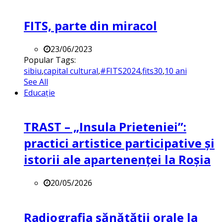
FITS, parte din miracol
23/06/2023
Popular Tags:
sibiu
,
capital cultural
,
#FITS2024
,
fits30
,
10 ani
See All
Educație
TRAST – „Insula Prieteniei”:
practici artistice participative și
istorii ale apartenenței la Roșia
20/05/2026
Radiografia sănătății orale la