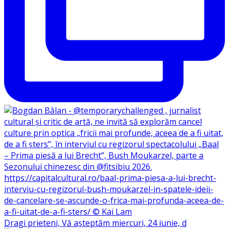
Dragi prieteni, Vă așteptăm miercuri, 24 iunie, d