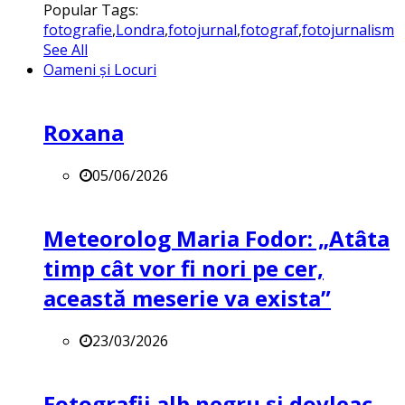
Popular Tags:
fotografie
,
Londra
,
fotojurnal
,
fotograf
,
fotojurnalism
See All
Oameni și Locuri
Roxana
05/06/2026
Meteorolog Maria Fodor: „Atâta
timp cât vor fi nori pe cer,
această meserie va exista”
23/03/2026
Fotografii alb negru și dovleac