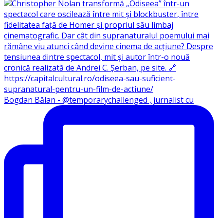
Bogdan Bălan - @temporarychallenged , jurnalist cu