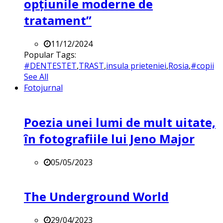
opțiunile moderne de
tratament”
11/12/2024
Popular Tags:
#DENTESTET
,
TRAST
,
insula prieteniei
,
Rosia
,
#copii
See All
Fotojurnal
Poezia unei lumi de mult uitate,
în fotografiile lui Jeno Major
05/05/2023
The Underground World
29/04/2023