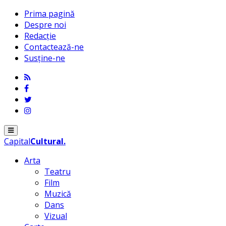
Prima pagină
Despre noi
Redacție
Contactează-ne
Susține-ne
Menu
Capital
Cultural
.
Arta
Teatru
Film
Muzică
Dans
Vizual