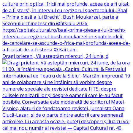
Dragi prieteni, Vă așteptăm miercuri, 24 iunie, d