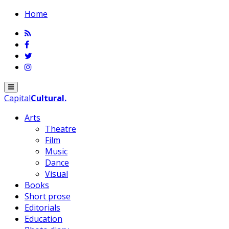
Home
Menu
Capital
Cultural
.
Arts
Theatre
Film
Music
Dance
Visual
Books
Short prose
Editorials
Education