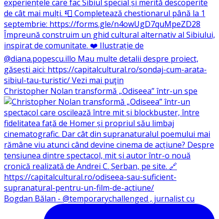
Christopher Nolan transformă „Odiseea” într-un spe
Bogdan Bălan - @temporarychallenged , jurnalist cu