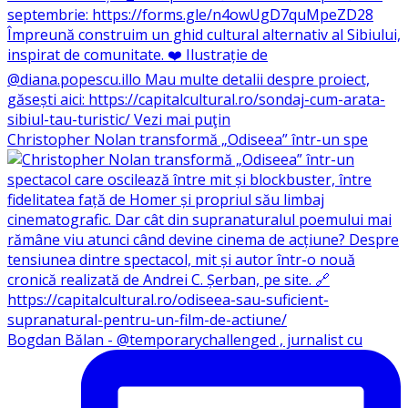
Christopher Nolan transformă „Odiseea” într-un spe
Bogdan Bălan - @temporarychallenged , jurnalist cu