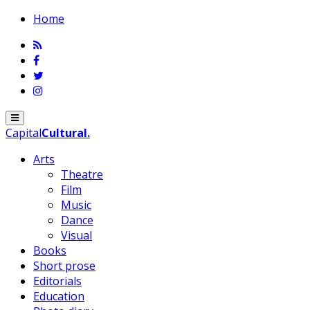
Home
Menu
Capital
Cultural
.
Arts
Theatre
Film
Music
Dance
Visual
Books
Short prose
Editorials
Education