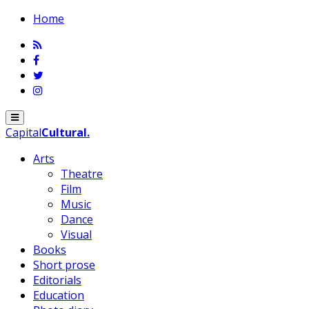
Home
Menu
Capital
Cultural
.
Arts
Theatre
Film
Music
Dance
Visual
Books
Short prose
Editorials
Education