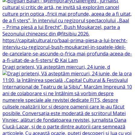
Dragi prieteni, Vă așteptăm miercuri, 24 iunie, d