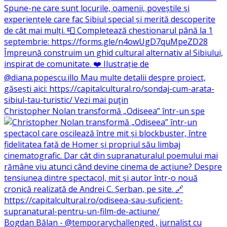
Christopher Nolan transformă „Odiseea” într-un spe
Bogdan Bălan - @temporarychallenged , jurnalist cu