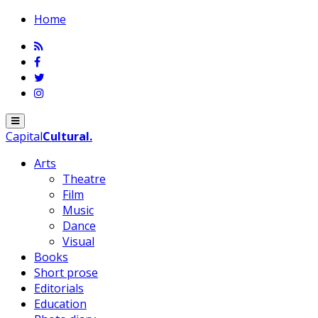
Home
Menu
Capital
Cultural
.
Arts
Theatre
Film
Music
Dance
Visual
Books
Short prose
Editorials
Education