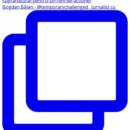
Bogdan Bălan - @temporarychallenged , jurnalist cu