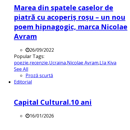
Marea din spatele caselor de
piatră cu acoperiș roșu – un nou
poem hipnagogic, marca Nicolae
Avram
26/09/2022
Popular Tags:
poezie
,
recenzie
,
Ucraina
,
Nicolae Avram
,
LIa Kiva
See All
Proză scurtă
Editorial
Capital Cultural.10 ani
16/01/2026