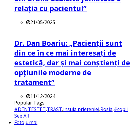
relația cu pacientul”
21/05/2025
Dr. Dan Boariu: „Pacienții sunt
din ce în ce mai interesați de
estetică, dar și mai conștienți de
opțiunile moderne de
tratament”
11/12/2024
Popular Tags:
#DENTESTET
,
TRAST
,
insula prieteniei
,
Rosia
,
#copii
See All
Fotojurnal