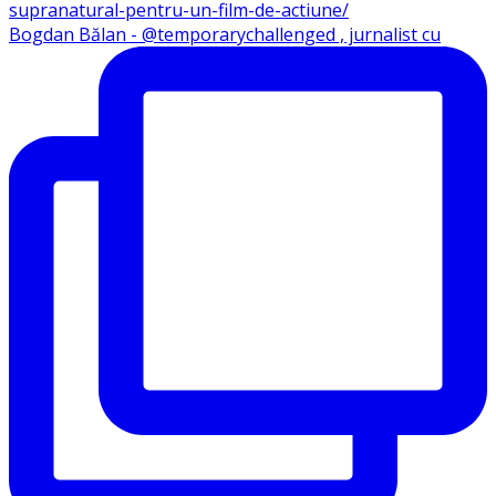
Bogdan Bălan - @temporarychallenged , jurnalist cu