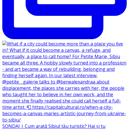
SONDAJ | Cum arată Sibiul tău turistic? Hai și tu