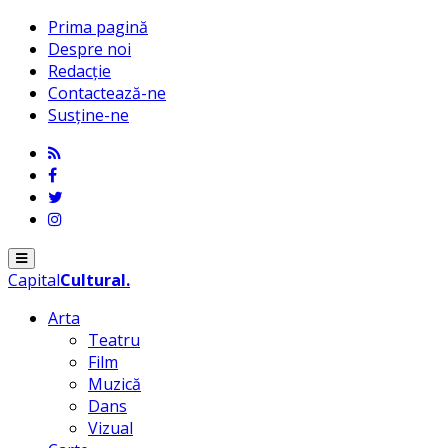
Prima pagină
Despre noi
Redacție
Contactează-ne
Susține-ne
Menu
Capital
Cultural
.
Arta
Teatru
Film
Muzică
Dans
Vizual