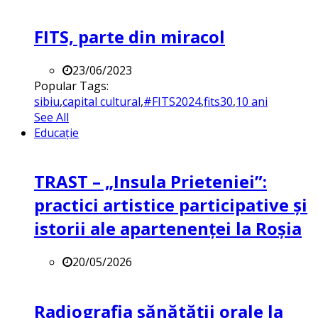
FITS, parte din miracol
23/06/2023
Popular Tags:
sibiu
,
capital cultural
,
#FITS2024
,
fits30
,
10 ani
See All
Educație
TRAST – „Insula Prieteniei”:
practici artistice participative și
istorii ale apartenenței la Roșia
20/05/2026
Radiografia sănătății orale la