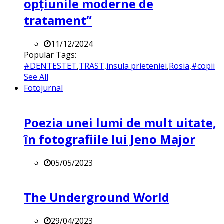
opțiunile moderne de
tratament”
11/12/2024
Popular Tags:
#DENTESTET
,
TRAST
,
insula prieteniei
,
Rosia
,
#copii
See All
Fotojurnal
Poezia unei lumi de mult uitate,
în fotografiile lui Jeno Major
05/05/2023
The Underground World
29/04/2023