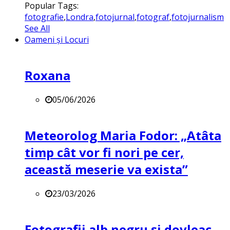
Popular Tags:
fotografie
,
Londra
,
fotojurnal
,
fotograf
,
fotojurnalism
See All
Oameni și Locuri
Roxana
05/06/2026
Meteorolog Maria Fodor: „Atâta
timp cât vor fi nori pe cer,
această meserie va exista”
23/03/2026
Fotografii alb negru și dovleac