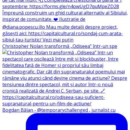
Christopher Nolan transformă „Odiseea” într-un spe
Bogdan Bălan - @temporarychallenged , jurnalist cu