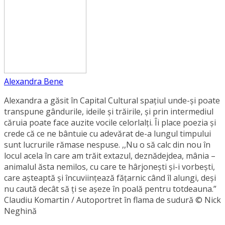
Alexandra Bene
Alexandra a găsit în Capital Cultural spațiul unde-și poate
transpune gândurile, ideile și trăirile, și prin intermediul
căruia poate face auzite vocile celorlalți. Îi place poezia și
crede că ce ne bântuie cu adevărat de-a lungul timpului
sunt lucrurile rămase nespuse. ,,Nu o să calc din nou în
locul acela în care am trăit extazul, deznădejdea, mânia –
animalul ăsta nemilos, cu care te hârjonești și-i vorbești,
care așteaptă și încuviințează fățarnic când îl alungi, deși
nu caută decât să ți se așeze în poală pentru totdeauna.”
Claudiu Komartin / Autoportret în flama de sudură © Nick
Neghină