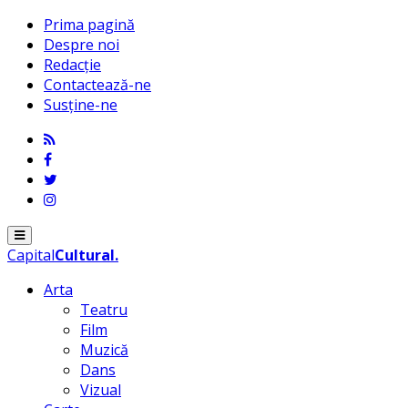
Prima pagină
Despre noi
Redacție
Contactează-ne
Susține-ne
Menu
Capital
Cultural
.
Arta
Teatru
Film
Muzică
Dans
Vizual