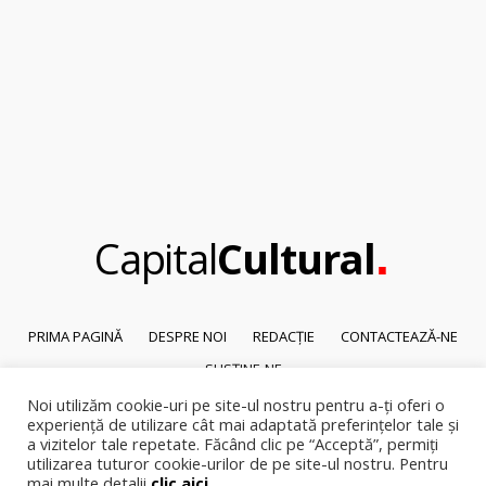
.
Capital
Cultural
PRIMA PAGINĂ
DESPRE NOI
REDACȚIE
CONTACTEAZĂ-NE
SUSȚINE-NE
Noi utilizăm cookie-uri pe site-ul nostru pentru a-ți oferi o
© 2026
Capital Cultural
.
experiență de utilizare cât mai adaptată preferințelor tale și
Reproducerea integrală sau parțială a textelor sau a ilustrațiilor din orice
a vizitelor tale repetate. Făcând clic pe “Acceptă”, permiți
pagină a site-ului este posibilă numai cu acordul prealabil scris al Capital
utilizarea tuturor cookie-urilor de pe site-ul nostru. Pentru
mai multe detalii
clic aici
.
Cultural.