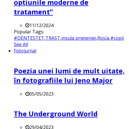
opțiunile moderne de
tratament”
11/12/2024
Popular Tags:
#DENTESTET
,
TRAST
,
insula prieteniei
,
Rosia
,
#copii
See All
Fotojurnal
Poezia unei lumi de mult uitate,
în fotografiile lui Jeno Major
05/05/2023
The Underground World
29/04/2023