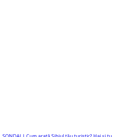
SONDAJ | Cum arată Sibiul tău turistic? Hai și tu