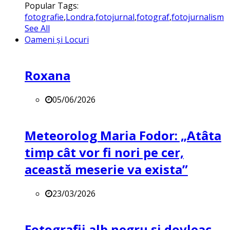
Popular Tags:
fotografie
,
Londra
,
fotojurnal
,
fotograf
,
fotojurnalism
See All
Oameni și Locuri
Roxana
05/06/2026
Meteorolog Maria Fodor: „Atâta
timp cât vor fi nori pe cer,
această meserie va exista”
23/03/2026
Fotografii alb negru și dovleac