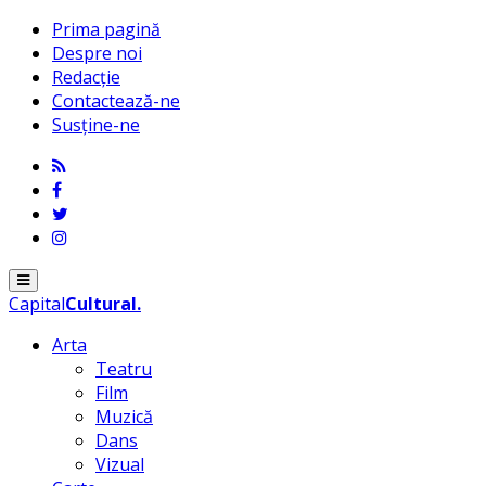
Prima pagină
Despre noi
Redacție
Contactează-ne
Susține-ne
Menu
Capital
Cultural
.
Arta
Teatru
Film
Muzică
Dans
Vizual