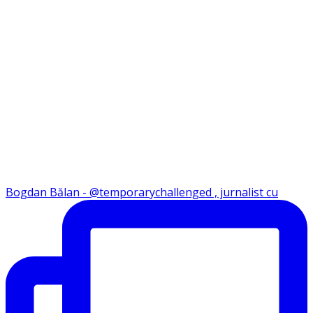
Bogdan Bălan - @temporarychallenged , jurnalist cu