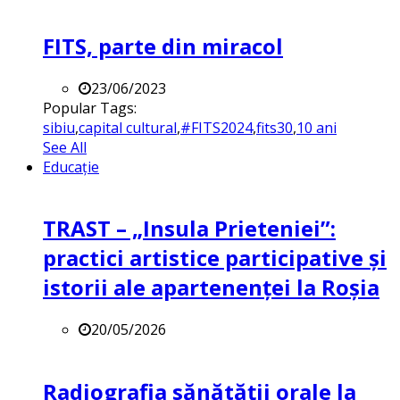
FITS, parte din miracol
23/06/2023
Popular Tags:
sibiu
,
capital cultural
,
#FITS2024
,
fits30
,
10 ani
See All
Educație
TRAST – „Insula Prieteniei”:
practici artistice participative și
istorii ale apartenenței la Roșia
20/05/2026
Radiografia sănătății orale la