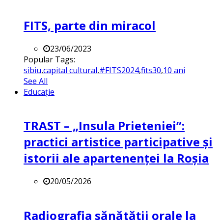
FITS, parte din miracol
23/06/2023
Popular Tags:
sibiu
,
capital cultural
,
#FITS2024
,
fits30
,
10 ani
See All
Educație
TRAST – „Insula Prieteniei”:
practici artistice participative și
istorii ale apartenenței la Roșia
20/05/2026
Radiografia sănătății orale la