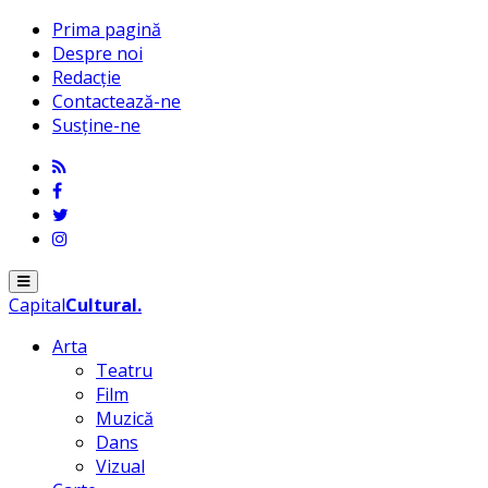
Prima pagină
Despre noi
Redacție
Contactează-ne
Susține-ne
Menu
Capital
Cultural
.
Arta
Teatru
Film
Muzică
Dans
Vizual