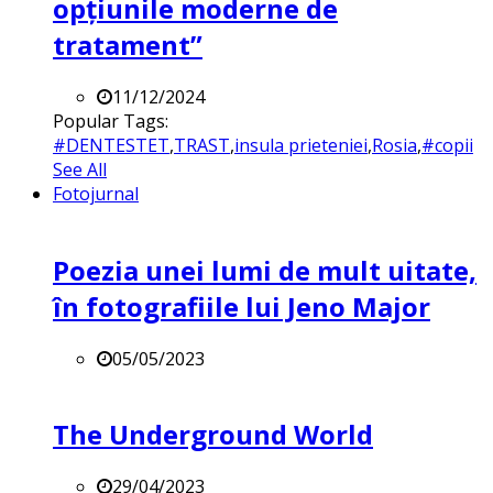
opțiunile moderne de
tratament”
11/12/2024
Popular Tags:
#DENTESTET
,
TRAST
,
insula prieteniei
,
Rosia
,
#copii
See All
Fotojurnal
Poezia unei lumi de mult uitate,
în fotografiile lui Jeno Major
05/05/2023
The Underground World
29/04/2023