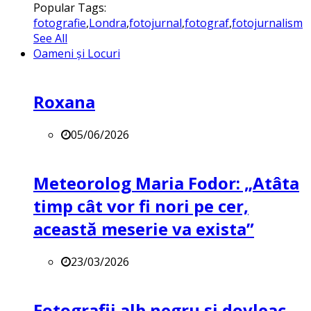
Popular Tags:
fotografie
,
Londra
,
fotojurnal
,
fotograf
,
fotojurnalism
See All
Oameni și Locuri
Roxana
05/06/2026
Meteorolog Maria Fodor: „Atâta
timp cât vor fi nori pe cer,
această meserie va exista”
23/03/2026
Fotografii alb negru și dovleac