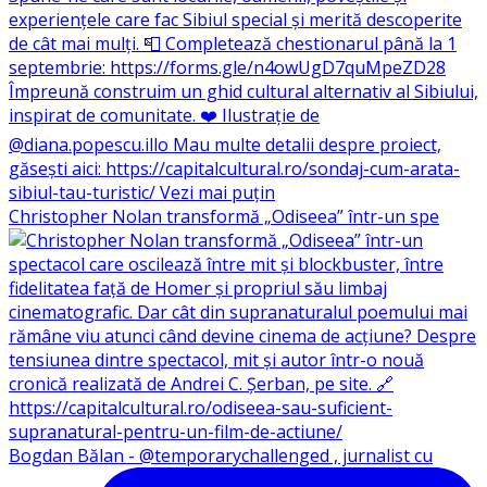
Christopher Nolan transformă „Odiseea” într-un spe
Bogdan Bălan - @temporarychallenged , jurnalist cu