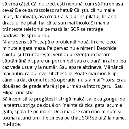
să vrea căţel. Că: nu cred, eşti nebună, cum să întreb aşa
ceva? De ce să răscolesc rahatul? Că: ştiu că nu mai e
mult, dar învaţă, aşa cred. Că: s-a prins pilaful, fir-ar al
dracului de pilaf, hai că te sun mai încolo. Şi mama
trânteşte telefonul pe masă iar SOR se retrage
backwards spre birou.
N-are sens să înceapă o problemă nouă, în cinci-zece
minute e gata masa. Pe pervaz nu e nimeni. Deschide
caietul şi-l frunzăreşte, verifică prezenţa: în fiecare
săptămână dispare un porumbel sau o cioară, în al doilea
caz vede usually la număr. Sau apare altcineva. Mănâncă
mai puţin, că au înverzit chestiile. Poate mai mor. Filip,
când i-a dat drumul după operaţie, nu s-a mai întors. Erau
douăzeci de grade afară şi pe urmă s-a întors gerul. Sau
Filipa, cine ştie.
Să începi să te pregăteşti! strigă maică-sa, e ca gongul de
la teatru, strigă de două ori înainte să zică: gata, acum e
gata, spală-te pe mâini! Deci mai are cam cinci minute şi
tocmai atunci un iiii! e cineva pe chat. SOR se uită la name,
nu-l ştie.