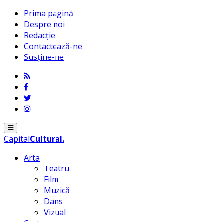
Prima pagină
Despre noi
Redacție
Contactează-ne
Susține-ne
Menu
Capital
Cultural
.
Arta
Teatru
Film
Muzică
Dans
Vizual