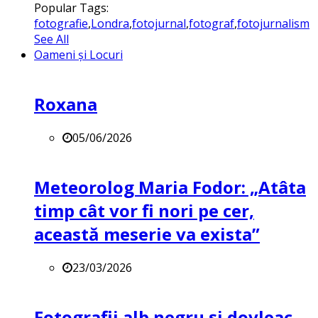
Popular Tags:
fotografie
,
Londra
,
fotojurnal
,
fotograf
,
fotojurnalism
See All
Oameni și Locuri
Roxana
05/06/2026
Meteorolog Maria Fodor: „Atâta
timp cât vor fi nori pe cer,
această meserie va exista”
23/03/2026
Fotografii alb negru și dovleac