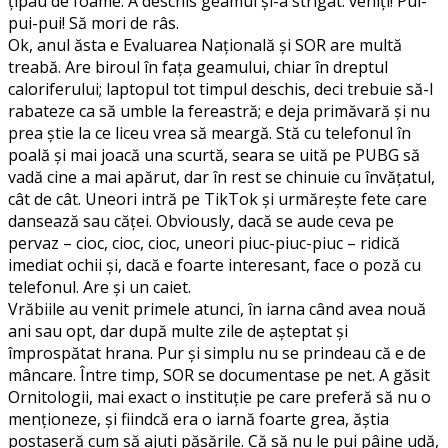
ţipau de foame. A deschis geamul şi-a strigat: veniţi! Pui-
pui-pui! Să mori de râs.
Ok, anul ăsta e Evaluarea Naţională şi SOR are multă
treabă. Are biroul în faţa geamului, chiar în dreptul
caloriferului; laptopul tot timpul deschis, deci trebuie să-l
rabateze ca să umble la fereastră; e deja primăvară şi nu
prea ştie la ce liceu vrea să meargă. Stă cu telefonul în
poală şi mai joacă una scurtă, seara se uită pe PUBG să
vadă cine a mai apărut, dar în rest se chinuie cu învăţatul,
cât de cât. Uneori intră pe TikTok şi urmăreşte fete care
dansează sau căţei. Obviously, dacă se aude ceva pe
pervaz – cioc, cioc, cioc, uneori piuc-piuc-piuc – ridică
imediat ochii şi, dacă e foarte interesant, face o poză cu
telefonul. Are şi un caiet.
Vrăbiile au venit primele atunci, în iarna când avea nouă
ani sau opt, dar după multe zile de aşteptat şi
împrospătat hrana. Pur şi simplu nu se prindeau că e de
mâncare. Între timp, SOR se documentase pe net. A găsit
Ornitologii, mai exact o instituţie pe care preferă să nu o
menţioneze, şi fiindcă era o iarnă foarte grea, ăştia
postaseră cum să ajuţi păsările. Că să nu le pui pâine udă,