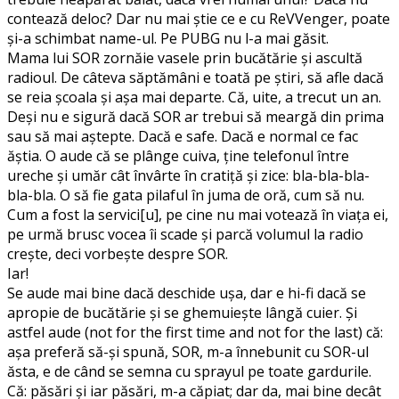
contează deloc? Dar nu mai ştie ce e cu ReVVenger, poate
şi-a schimbat name-ul. Pe PUBG nu l-a mai găsit.
Mama lui SOR zornăie vasele prin bucătărie şi ascultă
radioul. De câteva săptămâni e toată pe ştiri, să afle dacă
se reia şcoala şi aşa mai departe. Că, uite, a trecut un an.
Deşi nu e sigură dacă SOR ar trebui să meargă din prima
sau să mai aştepte. Dacă e safe. Dacă e normal ce fac
ăştia. O aude că se plânge cuiva, ţine telefonul între
ureche şi umăr cât învârte în cratiţă şi zice: bla-bla-bla-
bla-bla. O să fie gata pilaful în juma de oră, cum să nu.
Cum a fost la servici[u], pe cine nu mai votează în viaţa ei,
pe urmă brusc vocea îi scade şi parcă volumul la radio
creşte, deci vorbeşte despre SOR.
Iar!
Se aude mai bine dacă deschide uşa, dar e hi-fi dacă se
apropie de bucătărie şi se ghemuieşte lângă cuier. Şi
astfel aude (not for the first time and not for the last) că:
aşa preferă să-şi spună, SOR, m-a înnebunit cu SOR-ul
ăsta, e de când se semna cu sprayul pe toate gardurile.
Că: păsări şi iar păsări, m-a căpiat; dar da, mai bine decât