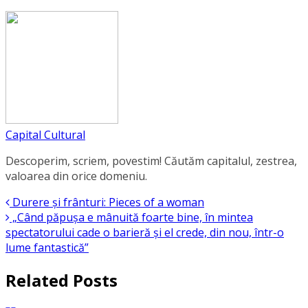
Capital Cultural
Descoperim, scriem, povestim! Căutăm capitalul, zestrea,
valoarea din orice domeniu.
Durere și frânturi: Pieces of a woman
„Când păpușa e mânuită foarte bine, în mintea
spectatorului cade o barieră și el crede, din nou, într-o
lume fantastică”
Related Posts