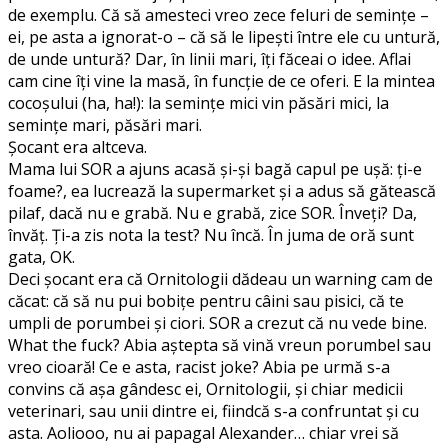
de exemplu. Că să amesteci vreo zece feluri de seminţe –
ei, pe asta a ignorat-o – că să le lipeşti între ele cu untură,
de unde untură? Dar, în linii mari, îţi făceai o idee. Aflai
cam cine îţi vine la masă, în funcţie de ce oferi. E la mintea
cocoşului (ha, ha!): la seminţe mici vin păsări mici, la
seminţe mari, păsări mari.
Şocant era altceva.
Mama lui SOR a ajuns acasă şi-şi bagă capul pe uşă: ţi-e
foame?, ea lucrează la supermarket şi a adus să gătească
pilaf, dacă nu e grabă. Nu e grabă, zice SOR. Înveţi? Da,
învăţ. Ţi-a zis nota la test? Nu încă. În juma de oră sunt
gata, OK.
Deci şocant era că Ornitologii dădeau un warning cam de
căcat: că să nu pui bobiţe pentru câini sau pisici, că te
umpli de porumbei şi ciori. SOR a crezut că nu vede bine.
What the fuck? Abia aştepta să vină vreun porumbel sau
vreo cioară! Ce e asta, racist joke? Abia pe urmă s-a
convins că aşa gândesc ei, Ornitologii, şi chiar medicii
veterinari, sau unii dintre ei, fiindcă s-a confruntat şi cu
asta. Aoliooo, nu ai papagal Alexander… chiar vrei să