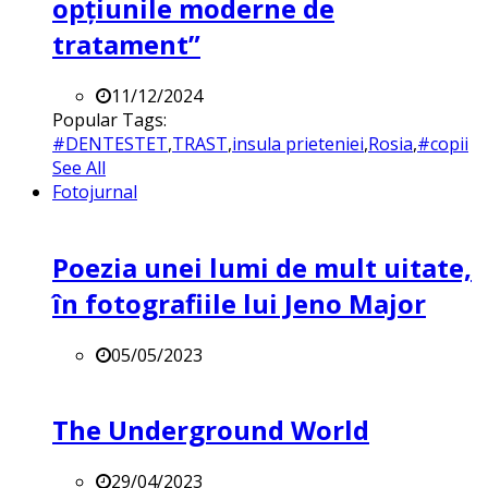
opțiunile moderne de
tratament”
11/12/2024
Popular Tags:
#DENTESTET
,
TRAST
,
insula prieteniei
,
Rosia
,
#copii
See All
Fotojurnal
Poezia unei lumi de mult uitate,
în fotografiile lui Jeno Major
05/05/2023
The Underground World
29/04/2023