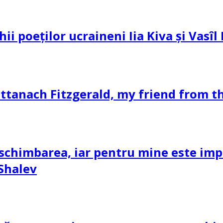
hii poeților ucraineni Iia Kiva și Vasî
ttanach Fitzgerald, my friend from th
schimbarea, iar pentru mine este impor
 Shalev