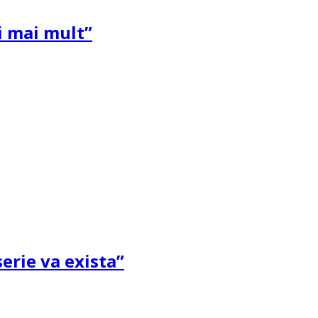
și mai mult”
erie va exista”