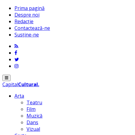
Prima pagină
Despre noi
Redacție
Contactează-ne
Susține-ne
Menu
Capital
Cultural
.
Arta
Teatru
Film
Muzică
Dans
Vizual