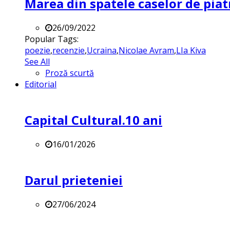
Marea din spatele caselor de pia
26/09/2022
Popular Tags:
poezie
,
recenzie
,
Ucraina
,
Nicolae Avram
,
LIa Kiva
See All
Proză scurtă
Editorial
Capital Cultural.10 ani
16/01/2026
Darul prieteniei
27/06/2024