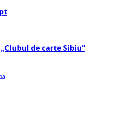
pt
 „Clubul de carte Sibiu”
na