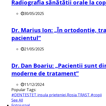
Radiografia sănătății orale la co
30/05/2025
Dr. Marius Ion: „În ortodonție, t
pacientul”
21/05/2025
Dr. Dan Boariu: „Pacienții sunt di
moderne de tratament”
11/12/2024
Popular Tags:
#DENTESTET
,
insula prieteniei
,
Rosia
,
TRAST
,
#copii
See All
Fotojurnal