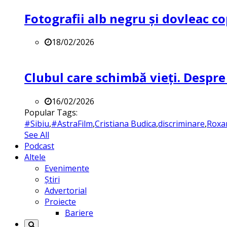
Fotografii alb negru și dovleac co
18/02/2026
Clubul care schimbă vieți. Despre
16/02/2026
Popular Tags:
#Sibiu
,
#AstraFilm
,
Cristiana Budica
,
discriminare
,
Roxa
See All
Podcast
Altele
Evenimente
Știri
Advertorial
Proiecte
Bariere