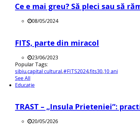
Ce e mai greu? Să pleci sau să ră
08/05/2024
FITS, parte din miracol
23/06/2023
Popular Tags:
sibiu
,
capital cultural
,
#FITS2024
,
fits30
,
10 ani
See All
Educație
TRAST – „Insula Prieteniei”: practi
20/05/2026