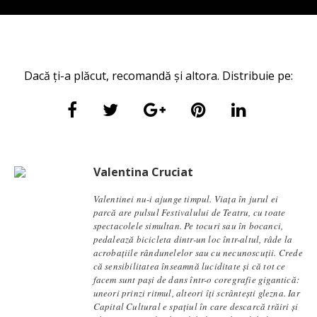
Dacă ți-a plăcut, recomandă și altora. Distribuie pe:
Valentina Cruciat
Valentinei nu-i ajunge timpul. Viața în jurul ei
parcă are pulsul Festivalului de Teatru, cu toate
spectacolele simultan. Pe tocuri sau în bocanci,
pedalează bicicleta dintr-un loc într-altul, râde la
acrobațiile rândunelelor sau cu necunoscuții. Crede
că sensibilitatea înseamnă luciditate și că tot ce
facem sunt pași de dans într-o coregrafie gigantică:
uneori prinzi ritmul, alteori îți scrântești glezna. Iar
Capital Cultural e spațiul în care descarcă trăiri și