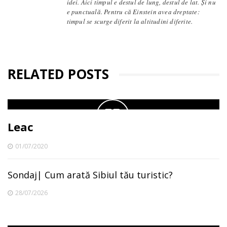
idei. Aici timpul e destul de lung, destul de lat. Și nu
e punctuală. Pentru că Einstein avea dreptate:
timpul se scurge diferit la altitudini diferite.
RELATED POSTS
Leac
01/07/2020
Sondaj| Cum arată Sibiul tău turistic?
28/07/2026