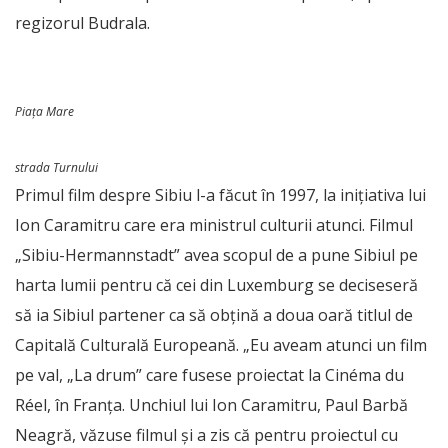
regizorul Budrala.
Piața Mare
strada Turnului
Primul film despre Sibiu l-a făcut în 1997, la inițiativa lui
Ion Caramitru care era ministrul culturii atunci. Filmul
„Sibiu-Hermannstadt” avea scopul de a pune Sibiul pe
harta lumii pentru că cei din Luxemburg se deciseseră
să ia Sibiul partener ca să obțină a doua oară titlul de
Capitală Culturală Europeană. „Eu aveam atunci un film
pe val, „La drum” care fusese proiectat la Cinéma du
Réel, în Franța. Unchiul lui Ion Caramitru, Paul Barbă
Neagră, văzuse filmul și a zis că pentru proiectul cu