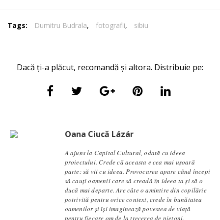
Tags:
Dumitru Budrala
,
fotografii
,
sibiu
Dacă ți-a plăcut, recomandă și altora. Distribuie pe:
Oana Ciucă Lázár
A ajuns la Capital Cultural, odată cu ideea
proiectului. Crede că aceasta e cea mai ușoară
parte: să vii cu ideea. Provocarea apare când începi
să cauți oamenii care să creadă în ideea ta și să o
ducă mai departe. Are câte o amintire din copilărie
potrivită pentru orice context, crede în bunătatea
oamenilor și își imaginează povestea de viață
pentru fiecare om de la trecerea de pietoni.