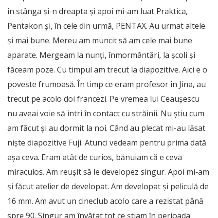
în stânga și-n dreapta și apoi mi-am luat Praktica,
Pentakon și, în cele din urmă, PENTAX. Au urmat altele
și mai bune. Mereu am muncit să am cele mai bune
aparate. Mergeam la nunți, înmormântări, la școli și
făceam poze. Cu timpul am trecut la diapozitive. Aici e o
poveste frumoasă. În timp ce eram profesor în Jina, au
trecut pe acolo doi francezi. Pe vremea lui Ceaușescu
nu aveai voie să intri în contact cu străinii. Nu știu cum
am făcut și au dormit la noi. Când au plecat mi-au lăsat
niște diapozitive Fuji. Atunci vedeam pentru prima dată
așa ceva. Eram atât de curios, bănuiam că e ceva
miraculos. Am reușit să le developez singur. Apoi mi-am
și făcut atelier de developat. Am developat și peliculă de
16 mm. Am avut un cineclub acolo care a rezistat până
spre 90. Singur am învățat tot ce știam în perioada