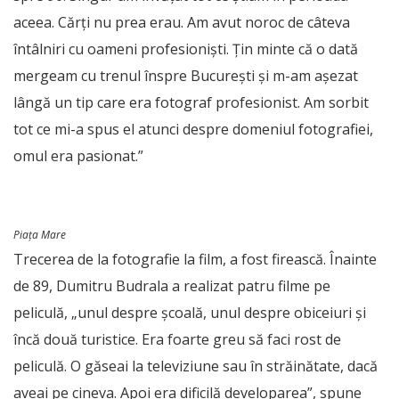
aceea. Cărți nu prea erau. Am avut noroc de câteva
întâlniri cu oameni profesioniști. Țin minte că o dată
mergeam cu trenul înspre București și m-am așezat
lângă un tip care era fotograf profesionist. Am sorbit
tot ce mi-a spus el atunci despre domeniul fotografiei,
omul era pasionat.”
Piața Mare
Trecerea de la fotografie la film, a fost firească. Înainte
de 89, Dumitru Budrala a realizat patru filme pe
peliculă, „unul despre școală, unul despre obiceiuri și
încă două turistice. Era foarte greu să faci rost de
peliculă. O găseai la televiziune sau în străinătate, dacă
aveai pe cineva. Apoi era dificilă developarea”, spune