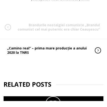
Brandurile nostalgiei comuniste „Brandul
comunist cel mai puternic era chiar Ceaușescu”
„Camino real” – prima mare producție a anului
2020 la TNRS
RELATED POSTS