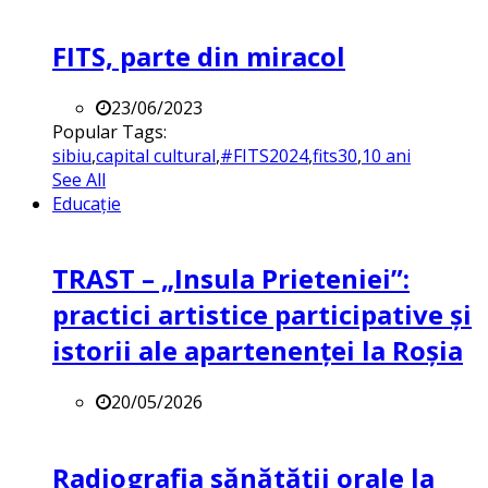
FITS, parte din miracol
23/06/2023
Popular Tags:
sibiu
,
capital cultural
,
#FITS2024
,
fits30
,
10 ani
See All
Educație
TRAST – „Insula Prieteniei”:
practici artistice participative și
istorii ale apartenenței la Roșia
20/05/2026
Radiografia sănătății orale la