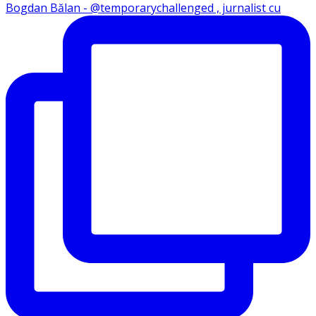
Bogdan Bălan - @temporarychallenged , jurnalist cu