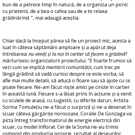
bun de a petrece timp în natură, de a organiza un picnic
cu prietenii, de a bea o cafea sau de a te relaxa
grădinărind. ”, mai adaugă aceștia.
Chiar dacă la început părea să fie un proiect mic, acesta a
luat în câteva săptămâni amploare și a apărut deja
întrebarea:
nu veniți și la noi în cartier să facem o grădină
?
mărturisesc organizatorii proiectului. “E foarte frumos să
vezi cum se implică membrii comunității, cum trec pe
lângă grădină să vadă curioși despre ce este vorba, să
afle mai multe detalii, să aducă o floare sau să ajute cu ce
poate fiecare. Ne-am făcut niște amici pe cinste în cartier
în această lună. Fiecare s-a lăsat prins în acțiune și a venit
cu sculele de acasă, cu sugestii, cu diferite daruri. Artista
Sorina Tomulețiu ne-a făcut o surpriză și ne-a desenat în
scuar câteva gărgărițe norocoase. Coralie De Gonzaga va
picta întreg transformatorul de energie electrică din
scuar, cu model înflorat. Cei de la Soma ne-au trimis
compost din producția proprie, rezultat al deșeurilor