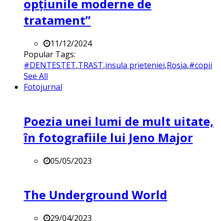
opțiunile moderne de
tratament”
11/12/2024
Popular Tags:
#DENTESTET
,
TRAST
,
insula prieteniei
,
Rosia
,
#copii
See All
Fotojurnal
Poezia unei lumi de mult uitate,
în fotografiile lui Jeno Major
05/05/2023
The Underground World
29/04/2023