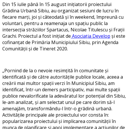
Din 15 iulie până în 15 august inițiatorii proiectului
Grădina Urbană Sibiu, au organizat sesiuni de lucru în
fiecare marți, joi și câteodată și în weekend, împreună cu
voluntari, pentru a reamenaja un spațiu public la
intersecția străziilor Spartacus, Nicolae Titulescu și Frații
Grachi. Proiectul a fost inițiat de
Asociația Develop
și este
cofinanțat de Primăria Municipiului Sibiu, prin Agenda
Comunității și de Tineret 2020.
„Pornind de la o nevoie resimțită în comunitate și
identificată și de către autoritățile publice locale, aceea a
creării mai multor spații verzi în Municipiul Sibiu, am
identificat, într-un demers participativ, mai multe spații
publice nevalorificate la adevăratul lor potențial din Sibiu,
le-am analizat, și am selectat unul pe care dorim să-l
amenajăm, transformându-l într-o grădină urbană.
Activitățile principale ale proiectului vor consta în:
popularizarea proiectului și implicarea comunității în
munca de planificare și apoi implementare a acțiunilor de