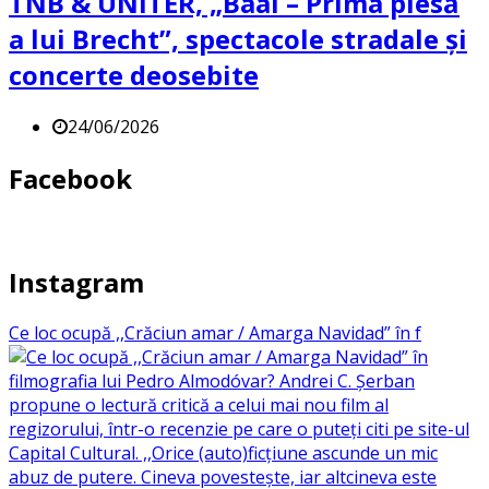
TNB & UNITER, „Baal – Prima piesă
a lui Brecht”, spectacole stradale și
concerte deosebite
24/06/2026
Facebook
Instagram
Ce loc ocupă ,,Crăciun amar / Amarga Navidad” în f