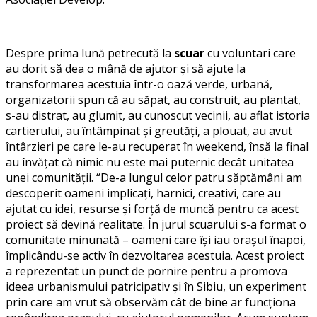
Despre prima lună petrecută la
scuar
cu voluntari care
au dorit să dea o mână de ajutor și să ajute la
transformarea acestuia într-o oază verde, urbană,
organizatorii spun că au săpat, au construit, au plantat,
s-au distrat, au glumit, au cunoscut vecinii, au aflat istoria
cartierului, au întâmpinat și greutăți, a plouat, au avut
întârzieri pe care le-au recuperat în weekend, însă la final
au învățat că nimic nu este mai puternic decât unitatea
unei comunității. “De-a lungul celor patru săptămâni am
descoperit oameni implicați, harnici, creativi, care au
ajutat cu idei, resurse și forță de muncă pentru ca acest
proiect să devină realitate. În jurul scuarului s-a format o
comunitate minunată – oameni care își iau orașul înapoi,
împlicându-se activ în dezvoltarea acestuia. Acest proiect
a reprezentat un punct de pornire pentru a promova
ideea urbanismului patricipativ și în Sibiu, un experiment
prin care am vrut să observăm cât de bine ar funcționa