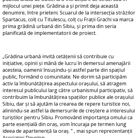
mijlocul unei piețe. Grădina a și primit deja această
denumire, între prieteni. Scuarul de la intersecția străzilor
Spartacus, colț cu Titulescu, colț cu Frații Grachi va marca
prima grădină urbană din Sibiu, și prima din seria
planificată de implementatorii de proiect.
„Grădina urbană invită cetățenii să contribuie cu
inițiative, opinii și mână de lucru în demersul amenajării
acesteia, oamenii însușindu-și astfel parte din spațiul
public, formând o comunitate. Ne dorim să participăm
activ la îmbunătățirea aspectului orașului, să atragem
interesul publicului larg către urbanismul participativ, să
contribuim la îmbunătățirea spațiilor publice ale orașului
Sibiu, dar și să ajutăm la crearea de repere turistice noi,
aliniindu-se astfel la demersurile de creștere a interesului
turiștilor pentru Sibiu. Promovând importanța omului ca
parte esențială din oraș, vom încuraja pe termen lung
ideea de apartenență la oraș. ” , mai spun reprezentanții
Asociației Develop.