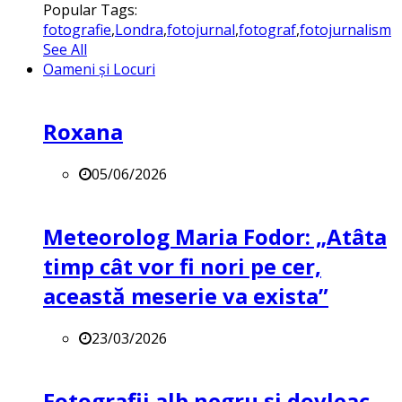
Popular Tags:
fotografie
,
Londra
,
fotojurnal
,
fotograf
,
fotojurnalism
See All
Oameni și Locuri
Roxana
05/06/2026
Meteorolog Maria Fodor: „Atâta
timp cât vor fi nori pe cer,
această meserie va exista”
23/03/2026
Fotografii alb negru și dovleac