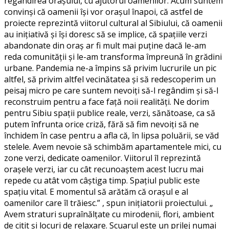
regândirea orașului, cu ajutorul oamenilor. Acum suntem
convinși că oamenii își vor orașul înapoi, că astfel de
proiecte reprezintă viitorul cultural al Sibiului, că oamenii
au inițiativă și își doresc să se implice, că spațiile verzi
abandonate din oraș ar fi mult mai puține dacă le-am
reda comunității și le-am transforma împreună în grădini
urbane. Pandemia ne-a împins să privim lucrurile un pic
altfel, să privim altfel vecinătatea și să redescoperim un
peisaj micro pe care suntem nevoiți să-l regândim și să-l
reconstruim pentru a face față noii realități. Ne dorim
pentru Sibiu spații publice reale, verzi, sănătoase, ca să
putem înfrunta orice criză, fără să fim nevoiți să ne
închidem în case pentru a afla că, în lipsa poluării, se văd
stelele. Avem nevoie să schimbăm apartamentele mici, cu
zone verzi, dedicate oamenilor. Viitorul îl reprezintă
orașele verzi, iar cu cât recunoaștem acest lucru mai
repede cu atât vom câștiga timp. Spațiul public este
spațiu vital. E momentul să arătăm că orașul e al
oamenilor care îl trăiesc.” , spun inițiatorii proiectului. „
Avem straturi supraînălțate cu mirodenii, flori, ambient
de citit și locuri de relaxare. Scuarul este un prilej numai