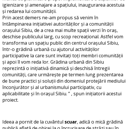
igienizare și amenajare a spațiului, inaugurarea acestuia
și redarea lui comunității.
Prin acest demers ne-am propus să venim în
întâmpinarea inițiativei autorităților și a comunității
orașului Sibiu, de a crea mai multe spații verzi în oraș,
deschise publicului larg, cu scop recreațional. Astfel vom
transforma un spațiu public din centrul orașului Sibiu,
într-o grădină urbană cu ajutorul activităților
participative la care sunt invitați toți membri comunității
și apoi îl vom reda lor. Grădina urbană din Sibiu
reprezintă o inițiativă dinamică și deschisă întregii
comunități, care urmărește pe termen lung prezentarea
de bune practici și soluții din domeniul protejării mediului
înconjurător și al urbanismului participativ, cu
aplicabilitate și în orașul Sibiu. ” , spun inițiatorii acestui
proiect.
Ideea a pornit de la cuvântul
scuar
, adică o mică grădină
publică aflată de obicei la o încrucișare de străzi sau în