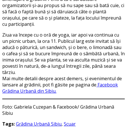
orgamizatorii și-au propus să nu sape sau să bată cuie, ci
să facă o faptă bună și să dăruiască câte o plantă
orașului, pe care să o și plateze, la fața locului împreună
cu participanții.
Ziua va începe cu o oră de yoga, iar apoi va continua cu
un picnic urban, la ora 11. Publicul larg este invitat să își
aducă o păturică, un sandwich, și o bere, o limonadă sau
o cafea și să se bucure împreună de o sâmbătă urbană, în
inima orașului. Se va planta, se va asculta muzică și se va
povesti în natură, de-a lungul întregii zile, până seara
târziu.
Mai multe detalii despre acest demers, și evenimentul de
lansare al grădinii, pot fi găsite pe pagina de
Facebook
Grădina Urbană din Sibiu.
Foto: Gabriela Cuzepan & Facebook/ Grădina Urbană
Sibiu
Tags:
Grădina Urbană Sibiu
,
Scuar