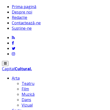
Prima pagină
Despre noi
Redacție
Contactează-ne
Susține-ne
Menu
Capital
Cultural
.
Arta
Teatru
Film
Muzică
Dans
Vizual