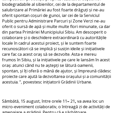
biodegradabile al sibienilor, cei de la departamentul de
salubrizare al Primăriei au fost foarte drăguți și ne-au
oferit spontan coșuri de gunoi, iar cei de la Serviciul
Public pentru Administrare Parcuri și Zone Verzi ne-au
oferit o sursă de apă și multe multe flori minunate, ca dar
din partea Primăriei Municipiului Sibiu. Am descoperit o
colaborare și o deschidere extraordinară cu autoritățile
locale în cadrul acestui proiect, și le suntem foarte
recunoscători că se implică și susțin ideile și inițiativele
care fac ca acest oraș să se dezvolte. Asta e mereu
frumos în Sibiu, și la inițiativele pe care le lansăm în acest
oraș: atunci când nu te aștepți se lătură oamenii,
spontan, și îți oferă o mână de ajutor, și împreună clădesc
proiecte care ajută la dezvoltarea orașului și a comunității
acestuia. ”, povestesc inițiatorii Grădinii Urbane.
Sâmbătă, 15 august, între orele 11
–
21
,
va avea loc un
micro-eveniment colaborativ, o întreagă zi de activități de
amenajare a grădinii. Pentru că e sărbătoare