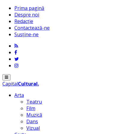
Prima pagină
Despre noi
Redacție
Contactează-ne
Susține-ne
Menu
Capital
Cultural
.
Arta
Teatru
Film
Muzică
Dans
Vizual