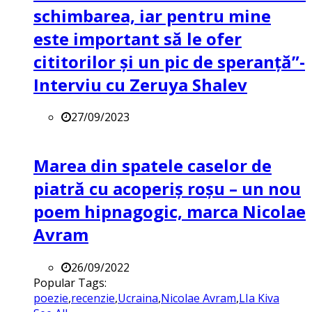
schimbarea, iar pentru mine
este important să le ofer
cititorilor și un pic de speranță”-
Interviu cu Zeruya Shalev
27/09/2023
Marea din spatele caselor de
piatră cu acoperiș roșu – un nou
poem hipnagogic, marca Nicolae
Avram
26/09/2022
Popular Tags:
poezie
,
recenzie
,
Ucraina
,
Nicolae Avram
,
LIa Kiva