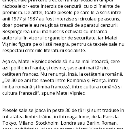
războaielor- este interzis de cenzură, cu o zi înainte de
premieră. De altfel, toate piesele pe care le-a scris între
anii 1977 și 1987 au fost interzise și circulau pe ascuns,
doar poemele au reușit să treacă de aparatul cenzurii.
Respingerea unui manuscris echivala cu intrarea
autorului în vizorul organelor de securitate, iar Matei
Vișniec figura pe o listă neagră, pentru că textele sale nu
respectau criteriile literaturii socialiste.
Așa că, Matei Vișniec decide să nu se mai întoarcă, cere
azil politic în Franța, și devine, șase ani mai târziu,
cetățean francez. Nu renunță, însă, la cetățenia română.
„De 30 de ani fac naveta între România şi Franţa, între
limba română şi limba franceză, între cultura română şi
cultura franceză”, spune Matei Vișniec.
Piesele sale se joacă în peste 30 de ţări şi sunt traduse în
tot atâtea limbi străine, în întreaga lume, de la Paris la
Tokyo, Milano, Stockholm, Londra sau Berlin. Roman,