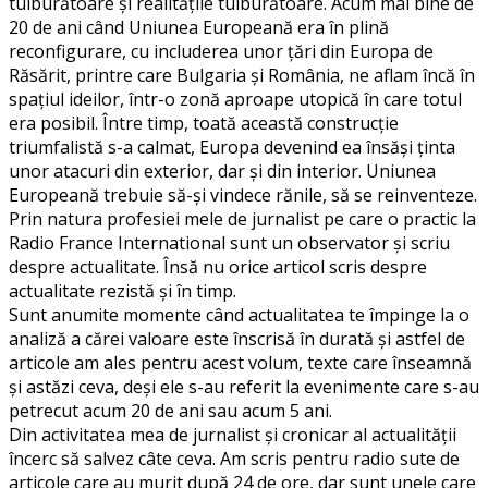
tulburătoare și realitățile tulburătoare. Acum mai bine de
20 de ani când Uniunea Europeană era în plină
reconfigurare, cu includerea unor țări din Europa de
Răsărit, printre care Bulgaria și România, ne aflam încă în
spațiul ideilor, într-o zonă aproape utopică în care totul
era posibil. Între timp, toată această construcție
triumfalistă s-a calmat, Europa devenind ea însăși ținta
unor atacuri din exterior, dar și din interior. Uniunea
Europeană trebuie să-și vindece rănile, să se reinventeze.
Prin natura profesiei mele de jurnalist pe care o practic la
Radio France International sunt un obser­vator și scriu
despre actualitate. Însă nu orice articol scris despre
actualitate rezistă și în timp.
Sunt anumite momente când actualitatea te împinge la o
analiză a cărei valoare este înscrisă în durată și astfel de
articole am ales pentru acest volum, texte care înseamnă
și astăzi ceva, deși ele s-au referit la evenimente care s-au
petrecut acum 20 de ani sau acum 5 ani.
Din activitatea mea de jurnalist și cronicar al actua­lității
încerc să salvez câte ceva. Am scris pentru radio sute de
articole care au murit după 24 de ore, dar sunt unele care