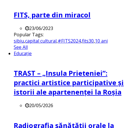
FITS, parte din miracol
23/06/2023
Popular Tags:
sibiu
,
capital cultural
,
#FITS2024
,
fits30
,
10 ani
See All
Educație
TRAST – „Insula Prieteniei”:
practici artistice participative și
istorii ale apartenenței la Roșia
20/05/2026
Radiografia sănătății orale la