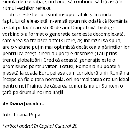
simula democrația, și în fond, să continue să trăiască în
ritmul vechilor reflexe.
Toate aceste lucruri sunt insuportabile și în ciuda
faptului că ele există, n-am să spun nicio­dată că România
a stat pe loc în acești 30 de ani. Dimpotrivă, biologic
vorbind s-a format o gene­rație care este decomplexată,
care vrea să trăiască altfel și care, aș îndrăzni să spun,
are o viziune puțin mai optimistă decât cea a părinților lor
pentru că acești tineri au porțile deschise și au prins
trenul globalizării. Cred că această ge­ne­­rație este o
promisiune pentru viitor. Totuși, România nu poate fi
plasată la coada Europei așa cum consideră unii. România
începe să fie o țară normală, ori normalitatea era un ideal
pentru noi înainte de căderea comunismului. Suntem o
țară pe drumul normalității!
de Diana Joicaliuc
foto: Luana Popa
*
articol apărut în Capital Cultural 20