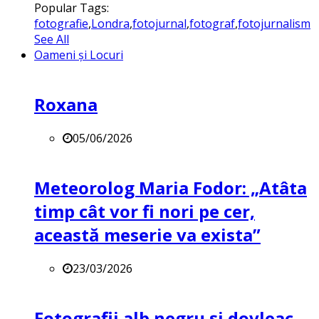
Popular Tags:
fotografie
,
Londra
,
fotojurnal
,
fotograf
,
fotojurnalism
See All
Oameni și Locuri
Roxana
05/06/2026
Meteorolog Maria Fodor: „Atâta
timp cât vor fi nori pe cer,
această meserie va exista”
23/03/2026
Fotografii alb negru și dovleac