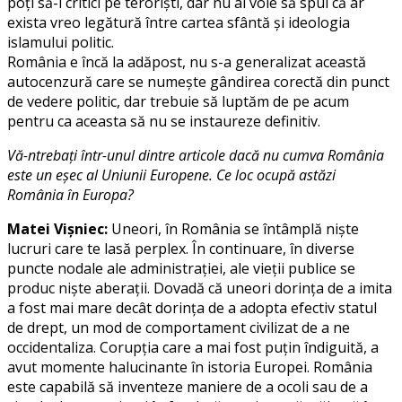
poți să-i critici pe teroriști, dar nu ai voie să spui că ar
exista vreo legătură între cartea sfântă și ideologia
islamului politic.
România e încă la adăpost, nu s-a generalizat această
autocenzură care se numește gândirea corectă din punct
de vedere politic, dar trebuie să luptăm de pe acum
pentru ca aceasta să nu se instaureze definitiv.
Vă-ntrebați într-unul dintre articole dacă nu cumva România
este un eșec al Uniunii Europene. Ce loc ocupă astăzi
România în Europa?
Matei Vișniec:
Uneori, în România se întâmplă niște
lucruri care te lasă perplex. În continuare, în diverse
puncte nodale ale administrației, ale vieții publice se
produc niște aberații. Dovadă că uneori dorința de a imita
a fost mai mare decât dorința de a adopta efectiv statul
de drept, un mod de comportament civilizat de a ne
occidentaliza. Corupția care a mai fost puțin îndiguită, a
avut momente halucinante în istoria Europei. România
este capabilă să inventeze maniere de a ocoli sau de a