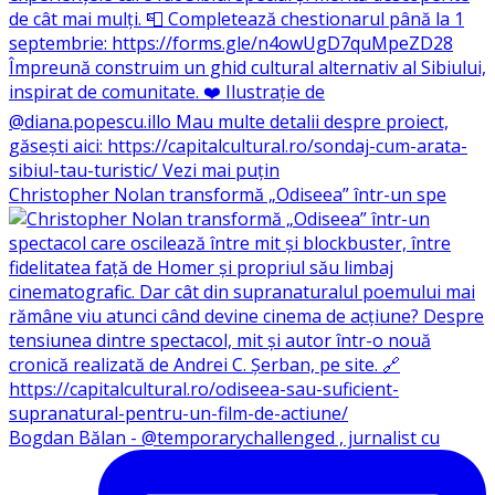
Christopher Nolan transformă „Odiseea” într-un spe
Bogdan Bălan - @temporarychallenged , jurnalist cu