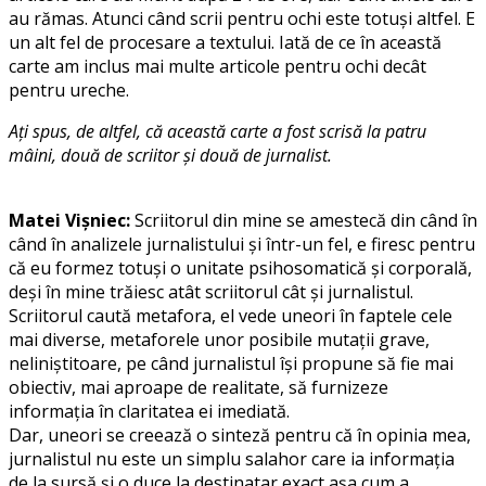
au rămas. Atunci când scrii pentru ochi este totuși altfel. E
un alt fel de procesare a textului. Iată de ce în această
carte am inclus mai multe articole pentru ochi decât
pentru ureche.
Ați spus, de altfel, că această carte a fost scrisă la patru
mâini, două de scriitor și două de jurnalist.
Matei Vișniec:
Scriitorul din mine se amestecă din când în
când în analizele jurnalistului și într-un fel, e firesc pentru
că eu formez totuși o unitate psihosomatică și corporală,
deși în mine trăiesc atât scriitorul cât și jurnalistul.
Scriitorul caută metafora, el vede uneori în faptele cele
mai diverse, metaforele unor posibile mutații grave,
neliniștitoare, pe când jurnalistul își propune să fie mai
obiectiv, mai aproape de realitate, să furnizeze
informația în claritatea ei imediată.
Dar, uneori se creează o sinteză pentru că în opinia mea,
jurnalistul nu este un simplu salahor care ia informația
de la sursă și o duce la destinatar exact așa cum a