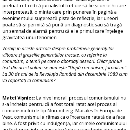
preluat-o. Cred că jurnalistul trebuie să fie și un ochi care
interpretează, o minte care prin punerea în pagină a
evenimentului sugerează piste de reflecție, iar uneori
poate să-și permită să pună un diagnostic sau să tragă
un semnal de alarmă pentru că el e primul care înțelege
gravitatea unui fenomen.
Vorbiți în aceste articole despre problemele generațiilor
viitoare și greșelile generațiilor trecute, cu referire la
comunism, o temă pe care o abordați deseori. Chiar primul
text din acest volum se numește ”După comunism, jurnalism”.
La 30 de ani de la Revoluţia Română din decembrie 1989 cum
vă raportați la comunism?
Matei Vișniec:
La nivel moral, procesul comunismului nu
s-a încheiat pentru că a fost total ratat acel proces al
comunismului de tip Nuremberg. Mai ales în Europa de
Vest, comunismul a rămas ca o încercare ratată de a face
bine. A fost privit cu indulgență, iar crimele comunismului
au fost puse într-o paranteză de circumstanțe atenuante,