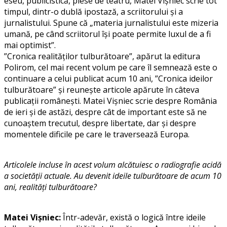
eseu, publicistică, piese de teatru, Matei Vişniec scrie tot
timpul, dintr-o dublă ipos­tază, a scriitorului şi a
jurnalistului. Spune că „materia jurnalistului este mizeria
umană, pe când scriitorul îşi poate permite luxul de a fi
mai optimist”.
”Cronica realităţilor tulburătoare”, apărut la editura
Polirom, cel mai recent volum pe care îl semnează este o
continuare a celui publicat acum 10 ani, ”Cronica ideilor
tulburătoare” și reunește articole apărute în câteva
publicații românești. Matei Vișniec scrie despre România
de ieri și de astăzi, despre cât de important este să ne
cunoaștem trecutul, despre libertate, dar și despre
momentele dificile pe care le traversează Europa.
Articolele incluse în acest volum alcătuiesc o radiografie acidă
a societății actuale. Au devenit ideile tulburătoare de acum 10
ani, realități tulburătoare?
Matei Vișniec:
Într-adevăr, există o logică între ideile