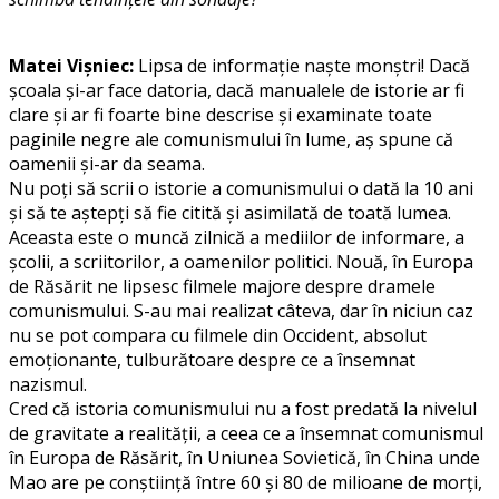
Matei Vișniec:
Lipsa de informație naște monștri! Dacă
școala și-ar face datoria, dacă manualele de istorie ar fi
clare și ar fi foarte bine descrise și examinate toate
paginile negre ale comunismului în lume, aș spune că
oamenii și-ar da seama.
Nu poți să scrii o istorie a comunismului o dată la 10 ani
și să te aștepți să fie citită și asimilată de toată lumea.
Aceasta este o muncă zilnică a mediilor de informare, a
școlii, a scriitorilor, a oamenilor politici. Nouă, în Europa
de Răsărit ne lipsesc filmele majore despre dramele
comunismului. S-au mai realizat câteva, dar în niciun caz
nu se pot compara cu filmele din Occident, absolut
emoționante, tulburătoare despre ce a însemnat
nazismul.
Cred că istoria comunismului nu a fost predată la nivelul
de gravitate a realității, a ceea ce a însemnat comunismul
în Europa de Răsărit, în Uniunea Sovietică, în China unde
Mao are pe conștiință între 60 și 80 de milioane de morți,