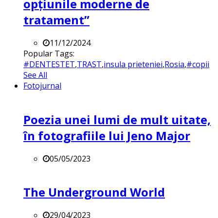
opțiunile moderne de
tratament”
11/12/2024
Popular Tags:
#DENTESTET
,
TRAST
,
insula prieteniei
,
Rosia
,
#copii
See All
Fotojurnal
Poezia unei lumi de mult uitate,
în fotografiile lui Jeno Major
05/05/2023
The Underground World
29/04/2023