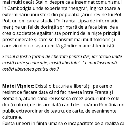
mai mulți decât Stalin, despre ce a însemnat comunismul
în Cambodgia unde experiența ”neagră”, îngrozitoare a
exterminării unui sfert din populația țării îi revine lui Pol
Pot, un om care a studiat în Franța. Lipsa de informație
menține un fel de dorință sprințară de a face bine, de a
crea o societate egalitaristă pornind de la niște principii
prost digerate și care se transmit mai mult folcloric și
care vin dintr-o așa-numită gândire marxist-leninistă.
Scrisul a fost o formă de libertate pentru dvs, iar ”acolo unde
există carte şi educaţie, există libertate”. Ce mai înseamnă
astăzi libertatea pentru dvs.?
Matei Vișniec:
Există o bucurie a libertății pe care o
resimt de fiecare dată când fac naveta între Franța și
România, atunci când reușesc să creez poduri între cele
două culturi, de fiecare dată când descopăr în România un
public extraordinar de teatru, de carte, de evenimente
culturale.
Există uneori în ființa umană o incapacitate de a realiza că