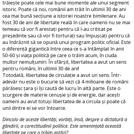
trăiește poate cele mai bune momente ale unui segment
istoric. Poate că noi, românii am trăit în ultimii 30 de ani
cea mai bună secțiune a istoriei noastre bimilenare. Au
fost 30 de ani de libertate reală în care oamenii nu se mai
temeau că vor fi arestați pentru că l-au criticat pe
președinte sau că vor fi torturați sau împușcați pentru că
au îndrăznit să se opună unui program politic oficial. Este
o diferență gigantică între ceea ce s-a întâmplat în anii
50-60 și viața politică pe care o trăim acum, în ciuda
multor nemulțumiri. În sfârșit, libertatea a avut un sens
pentru români, în ultimii 30 de ani!
Totodată, libertatea de circulație a avut un sens. Într-
adevăr nu este o bucurie să vezi că 4 milioane de români
părăsesc țara și își caută de lucru în altă parte. Este o
scurgere de materie cenușie și de energie, dar acești
oameni au avut totuși libertatea de a circula și poate că
unii dintre ei se vor întoarce.
Dincolo de aceste libertăți, vorbiți, însă, despre o dictatură a
gândirii, a corectitudinii politice. Este amenințată această
libertate pe care o trăim astăzi?