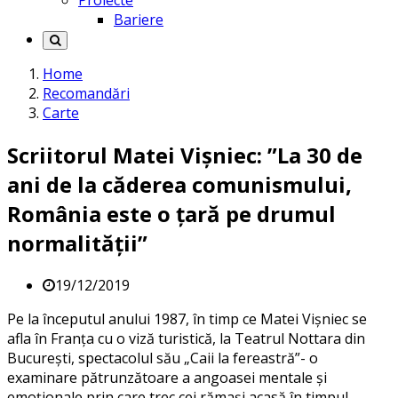
Proiecte
Bariere
Home
Recomandări
Carte
Scriitorul Matei Vișniec: ”La 30 de
ani de la căderea comunismului,
România este o țară pe drumul
normalității”
19/12/2019
Pe la începutul anului 1987, în timp ce Matei Vișniec se
afla în Franța cu o viză turistică, la Teatrul Nottara din
București, spectacolul său „Caii la fereastră”- o
examinare pătrunzătoare a angoasei mentale și
emoționale prin care trec cei rămași acasă în timpul