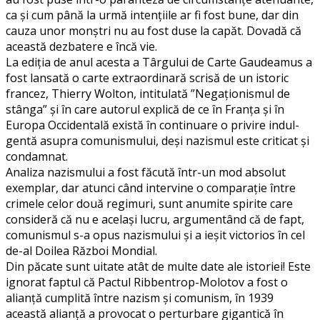
ca și cum până la urmă intențiile ar fi fost bune, dar din
cauza unor monștri nu au fost duse la capăt. Dovadă că
această dezbatere e încă vie.
La ediția de anul acesta a Târgului de Carte Gau­deamus a
fost lansată o carte extraordinară scrisă de un istoric
francez, Thierry Wolton, intitulată ”Negaționismul de
stânga” și în care autorul explică de ce în Franța și în
Europa Occidentală există în continuare o privire indul­
gentă asupra co­mu­nismului, deși nazismul este criticat și
condamnat.
Analiza nazismului a fost făcută într-un mod abso­­lut
exemplar, dar atunci când intervine o com­parație între
crimele celor două regimuri, sunt anumite spirite care
consideră că nu e același lucru, argumentând că de fapt,
comunismul s-a opus nazismului și a ieșit victorios în cel
de-al Doilea Război Mondial.
Din păcate sunt uitate atât de multe date ale istoriei! Este
ignorat faptul că Pactul Ribbentrop-Molotov a fost o
alianță cumplită între nazism și comunism, în 1939
această alianță a provocat o perturbare gigantică în