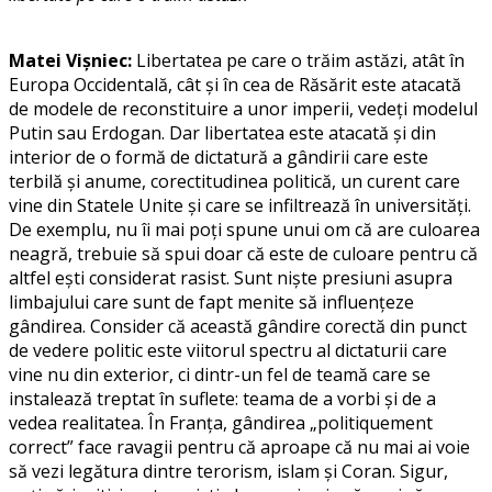
Matei Vișniec:
Libertatea pe care o trăim astăzi, atât în
Europa Occidentală, cât și în cea de Răsărit este atacată
de modele de reconstituire a unor imperii, vedeți modelul
Putin sau Erdogan. Dar libertatea este atacată și din
interior de o formă de dictatură a gândirii care este
terbilă și anume, corectitudinea politică, un curent care
vine din Statele Unite și care se infiltrează în universități.
De exemplu, nu îi mai poți spune unui om că are culoarea
neagră, trebuie să spui doar că este de culoare pentru că
altfel ești considerat rasist. Sunt niște presiuni asupra
limbajului care sunt de fapt menite să influențeze
gândirea. Consider că această gândire corectă din punct
de vedere politic este viitorul spectru al dictaturii care
vine nu din exterior, ci dintr-un fel de teamă care se
instalează treptat în suflete: teama de a vorbi și de a
vedea realitatea. În Franța, gândirea „politiquement
correct” face ravagii pentru că aproape că nu mai ai voie
să vezi legătura dintre terorism, islam și Coran. Sigur,