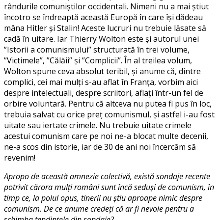
rândurile comuniștilor occidentali. Nimeni nu a mai știut
încotro se îndreaptă această Europă în care își dădeau
mâna Hitler și Stalin! Aceste lucruri nu trebuie lăsate să
cadă în uitare. Iar Thierry Wolton este și autorul unei
”Istorii a comunismului” structurată în trei volume,
”Victimele”, ”Călăii” și ”Complicii”. În al treilea volum,
Wolton spune ceva absolut teribil, și anume că, dintre
complici, cei mai mulți s-au aflat în Franța, vorbim aici
despre intelectuali, despre scriitori, aflați într-un fel de
orbire voluntară. Pentru că altceva nu putea fi pus în loc,
trebuia salvat cu orice preț comunismul, și astfel i-au fost
uitate sau iertate crimele. Nu trebuie uitate crimele
acestui comunism care pe noi ne-a blocat multe decenii,
ne-a scos din istorie, iar de 30 de ani noi încercăm să
revenim!
Apropo de această amnezie colectivă, există sondaje recente
potrivit cărora mulți români sunt încă seduși de comunism, în
timp ce, la polul opus, tinerii nu știu aproape nimic despre
comunism. De ce anume credeți că ar fi nevoie pentru a
schimba tendințele din sondaje?