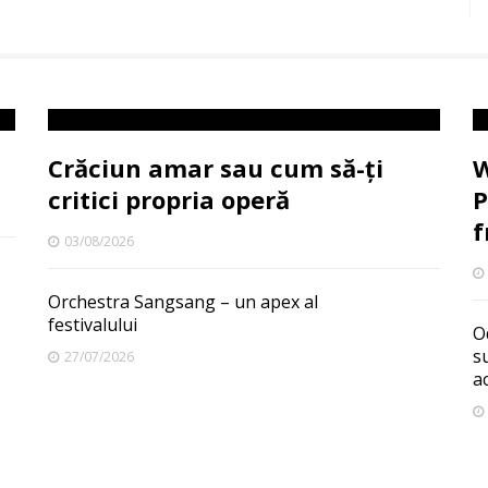
Crăciun amar sau cum să-ți
W
critici propria operă
P
f
03/08/2026
Orchestra Sangsang – un apex al
festivalului
O
s
27/07/2026
a