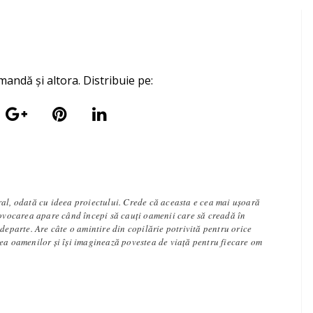
mandă și altora. Distribuie pe:
ral, odată cu ideea proiectului. Crede că aceasta e cea mai ușoară
rovocarea apare când începi să cauți oamenii care să creadă în
 departe. Are câte o amintire din copilărie potrivită pentru orice
tea oamenilor și își imaginează povestea de viață pentru fiecare om