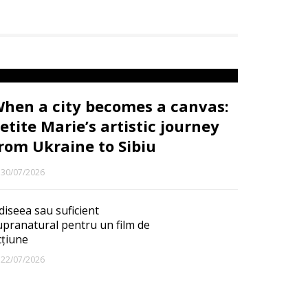
hen a city becomes a canvas:
etite Marie’s artistic journey
rom Ukraine to Sibiu
30/07/2026
diseea sau suficient
upranatural pentru un film de
cțiune
22/07/2026