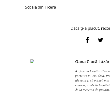
Scoala din Ticera
Dacă ți-a plăcut, reco
Oana Ciucă Lázár
A ajuns la Capital Cultu
parte: să vii cu ideea. P
ideea ta și să o ducă mai
context, crede în bunăta
de la trecerea de pietoni.