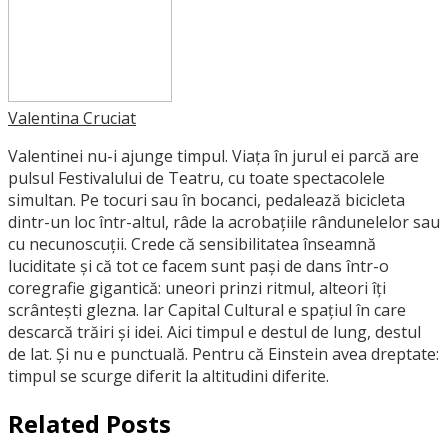
Valentina Cruciat
Valentinei nu-i ajunge timpul. Viața în jurul ei parcă are
pulsul Festivalului de Teatru, cu toate spectacolele
simultan. Pe tocuri sau în bocanci, pedalează bicicleta
dintr-un loc într-altul, râde la acrobațiile rândunelelor sau
cu necunoscuții. Crede că sensibilitatea înseamnă
luciditate și că tot ce facem sunt pași de dans într-o
coregrafie gigantică: uneori prinzi ritmul, alteori îți
scrântești glezna. Iar Capital Cultural e spațiul în care
descarcă trăiri și idei. Aici timpul e destul de lung, destul
de lat. Și nu e punctuală. Pentru că Einstein avea dreptate:
timpul se scurge diferit la altitudini diferite.
Related Posts