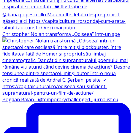
Christopher Nolan transformă „Odiseea” într-un spe
Bogdan Bălan - @temporarychallenged , jurnalist cu