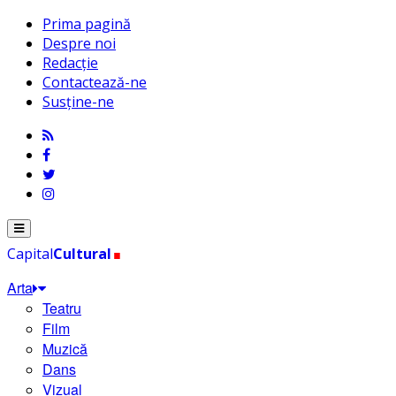
Prima pagină
Despre noi
Redacție
Contactează-ne
Susține-ne
.
Menu
Capital
Cultural
Arta
Teatru
Film
Muzică
Dans
Vizual