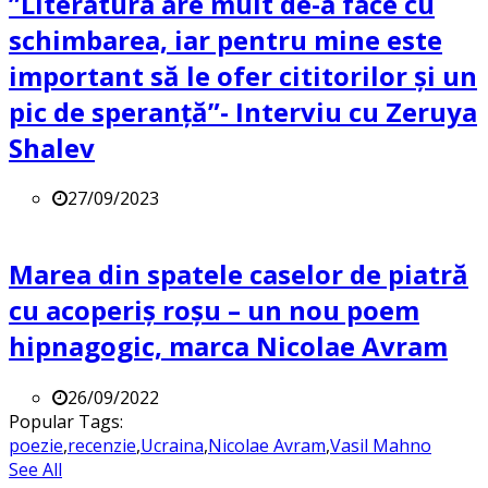
”Literatura are mult de-a face cu
schimbarea, iar pentru mine este
important să le ofer cititorilor și un
pic de speranță”- Interviu cu Zeruya
Shalev
27/09/2023
Marea din spatele caselor de piatră
cu acoperiș roșu – un nou poem
hipnagogic, marca Nicolae Avram
26/09/2022
Popular Tags:
poezie
,
recenzie
,
Ucraina
,
Nicolae Avram
,
Vasil Mahno
See All