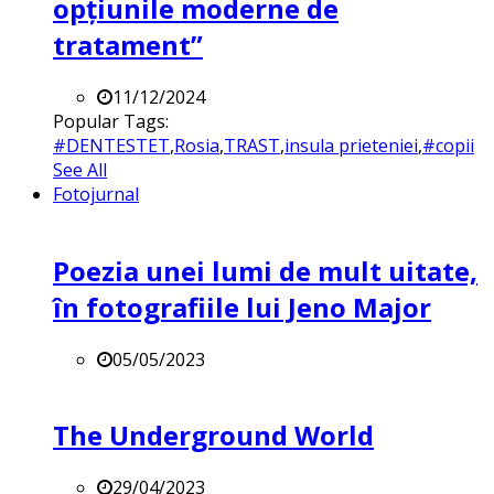
opțiunile moderne de
tratament”
11/12/2024
Popular Tags:
#DENTESTET
,
Rosia
,
TRAST
,
insula prieteniei
,
#copii
See All
Fotojurnal
Poezia unei lumi de mult uitate,
în fotografiile lui Jeno Major
05/05/2023
The Underground World
29/04/2023