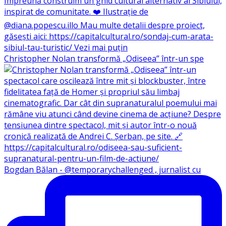
Christopher Nolan transformă „Odiseea” într-un spe
Bogdan Bălan - @temporarychallenged , jurnalist cu