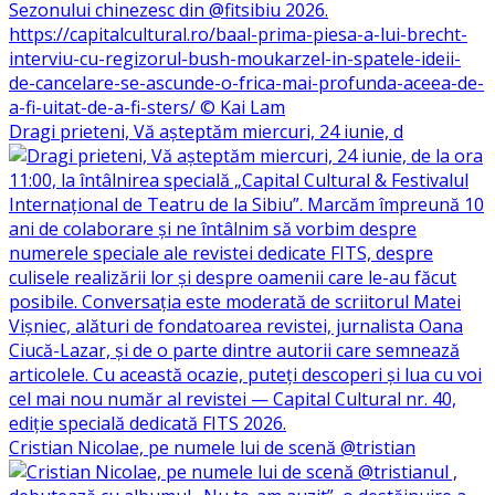
Dragi prieteni, Vă așteptăm miercuri, 24 iunie, d
Cristian Nicolae, pe numele lui de scenă @tristian