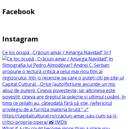
Facebook
Instagram
Ce loc ocupă ,,Crăciun amar / Amarga Navidad” în f
What if a city could become more than a place you