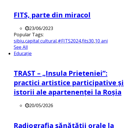
FITS, parte din miracol
23/06/2023
Popular Tags:
sibiu
,
capital cultural
,
#FITS2024
,
fits30
,
10 ani
See All
Educație
TRAST – „Insula Prieteniei”:
practici artistice participative și
istorii ale apartenenței la Roșia
20/05/2026
Radiografia sănătății orale la