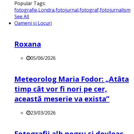
Popular Tags:
fotografie
,
Londra
,
fotojurnal
,
fotograf
,
fotojurnalism
See All
Oameni și Locuri
Roxana
05/06/2026
Meteorolog Maria Fodor: „Atâta
timp cât vor fi nori pe cer,
această meserie va exista”
23/03/2026
Fotografii alb negru și dovleac