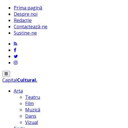
Prima pagină
Despre noi
Redacție
Contactează-ne
Susține-ne
Menu
Capital
Cultural
.
Arta
Teatru
Film
Muzică
Dans
Vizual