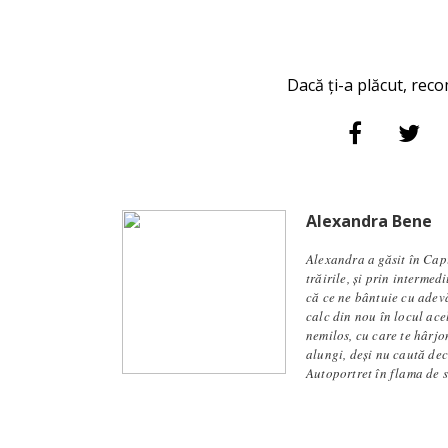
Dacă ți-a plăcut, reco
Alexandra Bene
Alexandra a găsit în Capi
trăirile, și prin intermed
că ce ne bântuie cu adevă
calc din nou în locul ace
nemilos, cu care te hârjon
alungi, deși nu caută dec
Autoportret în flama de