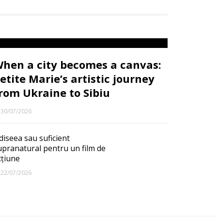
hen a city becomes a canvas:
etite Marie’s artistic journey
rom Ukraine to Sibiu
30/07/2026
diseea sau suficient
upranatural pentru un film de
cțiune
22/07/2026