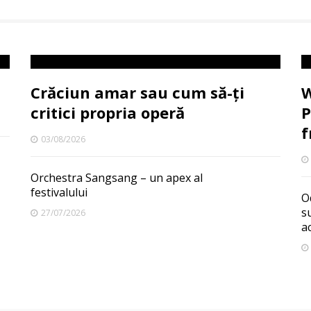
Crăciun amar sau cum să-ți
W
critici propria operă
P
f
03/08/2026
Orchestra Sangsang – un apex al
festivalului
O
s
27/07/2026
a