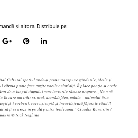
mandă și altora. Distribuie pe:
tal Cultural spațiul unde-și poate transpune gândurile, ideile și
iul căruia poate face auzite vocile celorlalți. Îi place poezia și crede
rat de-a lungul timpului sunt lucrurile rămase nespuse. ,,Nu o să
la în care am trăit extazul, deznădejdea, mânia – animalul ăsta
ești și-i vorbești, care așteaptă și încuviințează fățarnic când îl
ât să ți se așeze în poală pentru totdeauna.” Claudiu Komartin /
 sudură © Nick Neghină