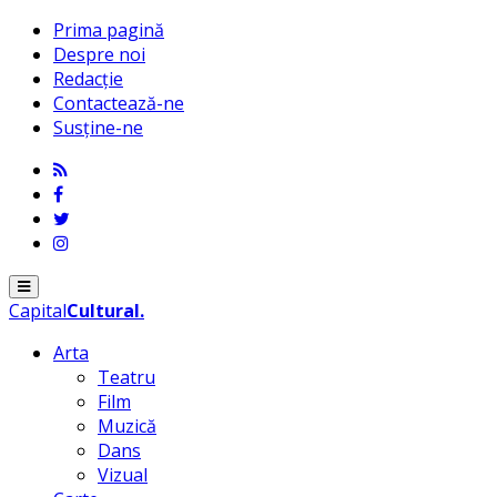
Prima pagină
Despre noi
Redacție
Contactează-ne
Susține-ne
Menu
Capital
Cultural
.
Arta
Teatru
Film
Muzică
Dans
Vizual