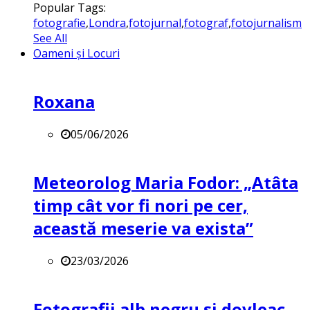
Popular Tags:
fotografie
,
Londra
,
fotojurnal
,
fotograf
,
fotojurnalism
See All
Oameni și Locuri
Roxana
05/06/2026
Meteorolog Maria Fodor: „Atâta
timp cât vor fi nori pe cer,
această meserie va exista”
23/03/2026
Fotografii alb negru și dovleac