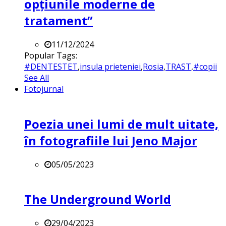
opțiunile moderne de
tratament”
11/12/2024
Popular Tags:
#DENTESTET
,
insula prieteniei
,
Rosia
,
TRAST
,
#copii
See All
Fotojurnal
Poezia unei lumi de mult uitate,
în fotografiile lui Jeno Major
05/05/2023
The Underground World
29/04/2023