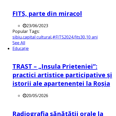
FITS, parte din miracol
23/06/2023
Popular Tags:
sibiu
,
capital cultural
,
#FITS2024
,
fits30
,
10 ani
See All
Educație
TRAST – „Insula Prieteniei”:
practici artistice participative și
istorii ale apartenenței la Roșia
20/05/2026
Radiografia sănătății orale la