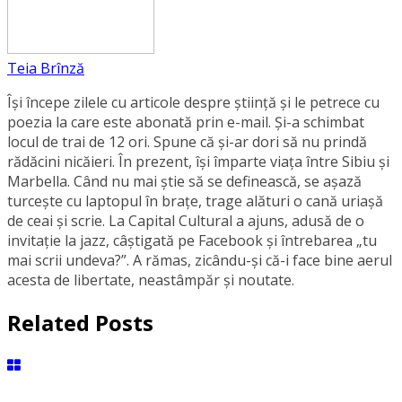
Teia Brînză
Își începe zilele cu articole despre știință și le petrece cu
poezia la care este abonată prin e-mail. Și-a schimbat
locul de trai de 12 ori. Spune că și-ar dori să nu prindă
rădăcini nicăieri. În prezent, își împarte viața între Sibiu și
Marbella. Când nu mai știe să se definească, se aşază
turcește cu laptopul în brațe, trage alături o cană uriașă
de ceai și scrie. La Capital Cultural a ajuns, adusă de o
invitație la jazz, câștigată pe Facebook și întrebarea „tu
mai scrii undeva?”. A rămas, zicându-și că-i face bine aerul
acesta de libertate, neastâmpăr și noutate.
Related Posts