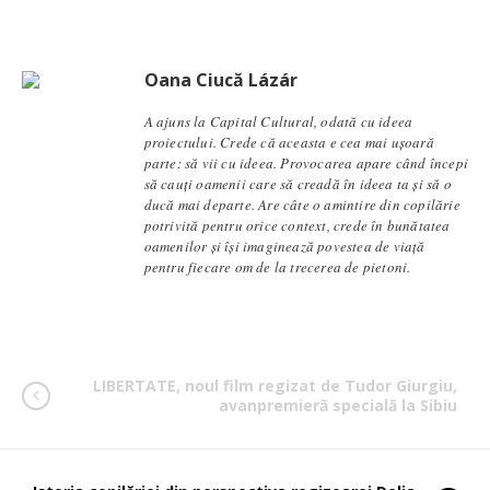
Oana Ciucă Lázár
A ajuns la Capital Cultural, odată cu ideea
proiectului. Crede că aceasta e cea mai ușoară
parte: să vii cu ideea. Provocarea apare când începi
să cauți oamenii care să creadă în ideea ta și să o
ducă mai departe. Are câte o amintire din copilărie
potrivită pentru orice context, crede în bunătatea
oamenilor și își imaginează povestea de viață
pentru fiecare om de la trecerea de pietoni.
LIBERTATE, noul film regizat de Tudor Giurgiu,
avanpremieră specială la Sibiu