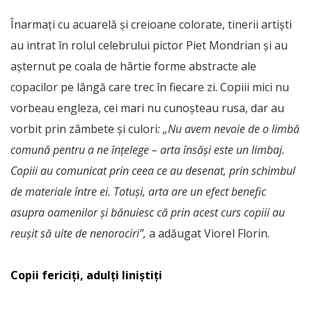
Înarmați cu acuarelă și creioane colorate, tinerii artiști
au intrat în rolul celebrului pictor Piet Mondrian și au
așternut pe coala de hârtie forme abstracte ale
copacilor pe lângă care trec în fiecare zi. Copiii mici nu
vorbeau engleza, cei mari nu cunoșteau rusa, dar au
vorbit prin zâmbete și culori
: „Nu avem nevoie de o limbă
comună pentru a ne înțelege – arta însăși este un limbaj.
Copiii au comunicat prin ceea ce au desenat, prin schimbul
de materiale între ei. Totuși, arta are un efect benefic
asupra oamenilor și bănuiesc că prin acest curs copiii au
reușit să uite de nenorociri”,
a adăugat Viorel Florin.
Copii fericiți, adulți liniștiți