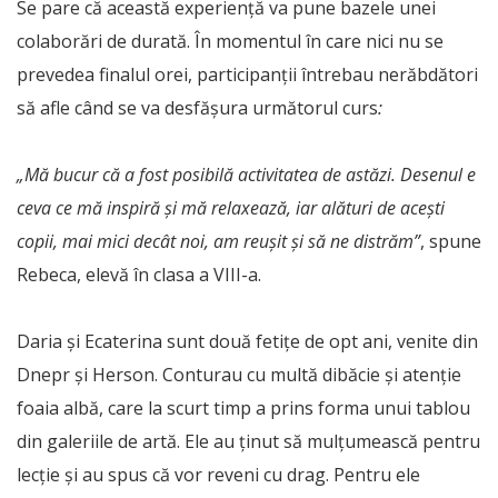
Se pare că această experiență va pune bazele unei
colaborări de durată. În momentul în care nici nu se
prevedea finalul orei, participanții întrebau nerăbdători
să afle când se va desfășura următorul curs
:
„Mă bucur că a fost posibilă activitatea de astăzi. Desenul e
ceva ce mă inspiră și mă relaxează, iar alături de acești
copii, mai mici decât noi, am reușit și să ne distrăm”
, spune
Rebeca, elevă în clasa a VIII-a.
Daria și Ecaterina sunt două fetițe de opt ani, venite din
Dnepr și Herson. Conturau cu multă dibăcie și atenție
foaia albă, care la scurt timp a prins forma unui tablou
din galeriile de artă. Ele au ținut să mulțumească pentru
lecție și au spus că vor reveni cu drag. Pentru ele