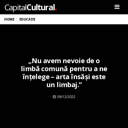
.
Capital
Cultural
Men
HOME
EDUCAȚIE
„Nu avem nevoie de o
limbă comună pentru a ne
înțelege – arta însăși este
un limbaj.”
09/12/2022