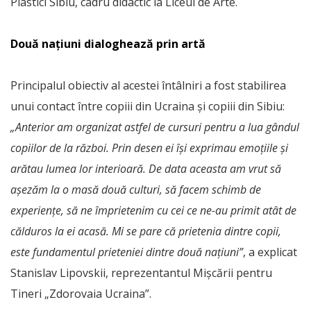
Plastici Sibiu, cadru didactic la Liceul de Arte.
Două națiuni dialoghează prin artă
Principalul obiectiv al acestei întâlniri a fost stabilirea
unui contact între copiii din Ucraina și copiii din Sibiu:
„Anterior am organizat astfel de cursuri pentru a lua gândul
copiilor de la război. Prin desen ei își exprimau emoțiile și
arătau lumea lor interioară. De data aceasta am vrut să
așezăm la o masă două culturi, să facem schimb de
experiențe, să ne împrietenim cu cei ce ne-au primit atât de
călduros la ei acasă. Mi se pare că prietenia dintre copii,
este fundamentul prieteniei dintre două națiuni”
, a explicat
Stanislav Lipovskii, reprezentantul Mișcării pentru
Tineri „Zdorovaia Ucraina”.