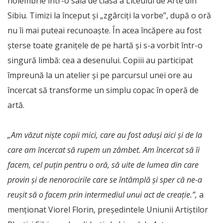
noiembrie într-o sală de clasă a Liceului de Arte din
Sibiu. Timizi la început și „zgârciți la vorbe”, după o oră
nu îi mai puteai recunoaște. În acea încăpere au fost
șterse toate granițele de pe hartă și s-a vorbit într-o
singură limbă: cea a desenului. Copiii au participat
împreună la un atelier și pe parcursul unei ore au
încercat să transforme un simplu copac în operă de
artă.
„Am văzut niște copii mici, care au fost aduși aici și de la
care am încercat să rupem un zâmbet. Am încercat să îi
facem, cel puțin pentru o oră, să uite de lumea din care
provin și de nenorocirile care se întâmplă și sper că ne-a
reușit să o facem prin intermediul unui act de creație.”,
a
menționat Viorel Florin, președintele Uniunii Artiștilor