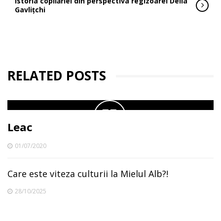
Istoria copilăriei din perspectiva regizoarei Delia
Gavlițchi
RELATED POSTS
Leac
01/07/2020
Care este viteza culturii la Mielul Alb?!
28/10/2025