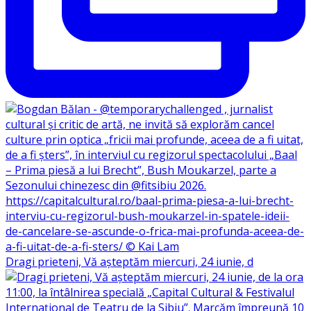
Dragi prieteni, Vă așteptăm miercuri, 24 iunie, d