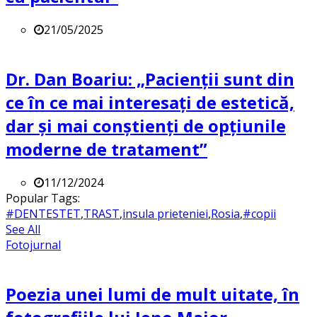
21/05/2025
Dr. Dan Boariu: „Pacienții sunt din
ce în ce mai interesați de estetică,
dar și mai conștienți de opțiunile
moderne de tratament”
11/12/2024
Popular Tags:
#DENTESTET
,
TRAST
,
insula prieteniei
,
Rosia
,
#copii
See All
Fotojurnal
Poezia unei lumi de mult uitate, în