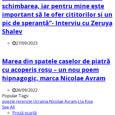
schimbarea, iar pentru mine este
important să le ofer cititorilor și un
pic de speranță”- Interviu cu Zeruya
Shalev
27/09/2023
Marea din spatele caselor de piatră
cu acoperiș roșu – un nou poem
hipnagogic, marca Nicolae Avram
26/09/2022
Popular Tags:
poezie
,
recenzie
,
Ucraina
,
Nicolae Avram
,
LIa Kiva
See All
Proză scurtă