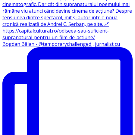
Bogdan Bălan - @temporarychallenged , jurnalist cu