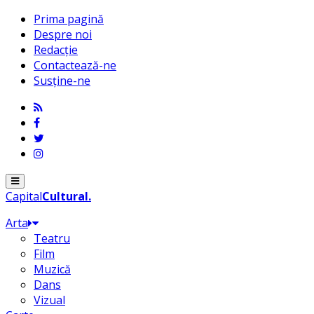
Prima pagină
Despre noi
Redacție
Contactează-ne
Susține-ne
Menu
Capital
Cultural
.
Arta
Teatru
Film
Muzică
Dans
Vizual