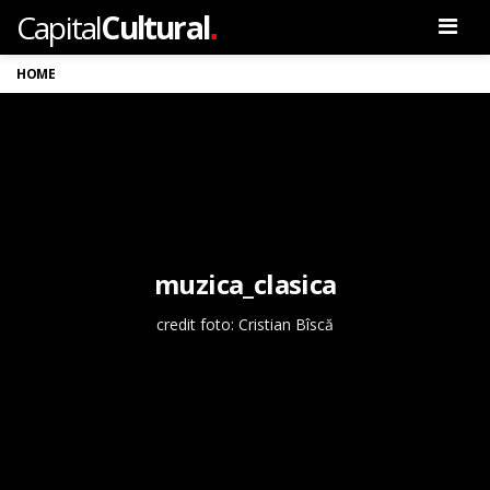
.
Capital
Cultural
Men
HOME
muzica_clasica
credit foto: Cristian Bîscă