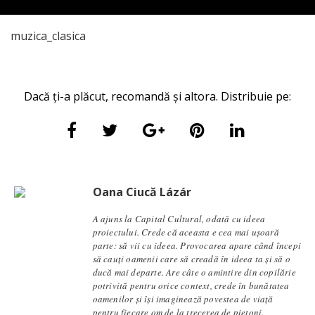
muzica_clasica
Dacă ți-a plăcut, recomandă și altora. Distribuie pe:
Oana Ciucă Lázár
A ajuns la Capital Cultural, odată cu ideea
proiectului. Crede că aceasta e cea mai ușoară
parte: să vii cu ideea. Provocarea apare când începi
să cauți oamenii care să creadă în ideea ta și să o
ducă mai departe. Are câte o amintire din copilărie
potrivită pentru orice context, crede în bunătatea
oamenilor și își imaginează povestea de viață
pentru fiecare om de la trecerea de pietoni.